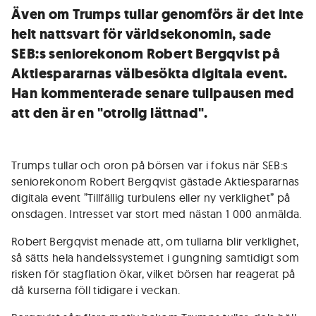
Även om Trumps tullar genomförs är det inte
helt nattsvart för världsekonomin, sade
SEB:s seniorekonom Robert Bergqvist på
Aktiespararnas välbesökta digitala event.
Han kommenterade senare tullpausen med
att den är en "otrolig lättnad".
Trumps tullar och oron på börsen var i fokus när SEB:s
seniorekonom Robert Bergqvist gästade Aktiespararnas
digitala event ”Tillfällig turbulens eller ny verklighet” på
onsdagen. Intresset var stort med nästan 1 000 anmälda.
Robert Bergqvist menade att, om tullarna blir verklighet,
så sätts hela handelssystemet i gungning samtidigt som
risken för stagflation ökar, vilket börsen har reagerat på
då kurserna föll tidigare i veckan.