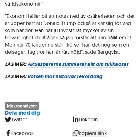
världsekonomin”.
”Ekonomi håller på att nötas ned av osäkerheten och det
är uppenbart att Donald Trump också är känslig för vad
som händer. Han har ju investerat mycket av sin
trovärdighet i tullfrågan så jag förstår att han hållit emot.
Men när 70 länder nu står i kö ser han det nog som en
delseger. Jag tror han är rätt nöjd”, sade Bergqvist.
LÄS MER:
Aktiespararna summerar allt om tullkaoset
LÄS MER:
Börsen mot historisk rekorddag
Makroanalyser
Dela med dig
Twitter
LinkedIn
Facebook
Kopiera länk