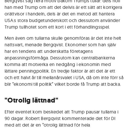
Bergqvist såg flera motiv bakom Trumps tullar: dels höll
han med Trump om att det delvis är ett sätt att korrigera
orättvisor i handeln, dels är det en metod att hantera
USA:s stora budgetunderskott och dessutom använder
Trump tullhotet som ett kort i ett förhandlingsspel.
Men även om tullarna skulle genomföras är det inte helt
nattsvart, menade Bergqvist. Ekonomer som han själv
har en tendens att underskatta företagens
anpassningsförmåga. Dessutom kan centralbankerna
komma att motverka en nedgång i ekonomin med
lättare penningpolitik. En tredje faktor är att det är ett
och ett halvt år till mellanårsvalet i USA, då om inte förr så
blir ”ekonomi till politik” vilket borde få Trump att backa.
"Otrolig lättnad"
Efter eventet kom beskedet att Trump pausar tullarna i
90 dagar. Robert Bergqvist kommenterade det för DI
med att det är en ”otrolig lättnad för hela