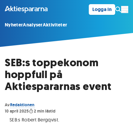
Logga in
Öpp
Nyheter
Analyser
Aktiviteter
SEB:s toppekonom
hoppfull på
Aktiespararnas event
Av
Redaktionen
10 april 2025
2
min lästid
SEB:s Robert Bergqvist
.