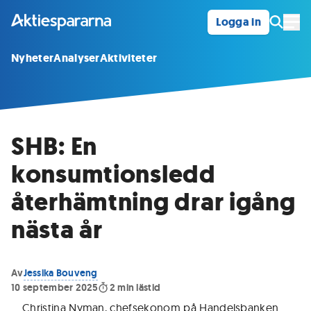
Logga in
Öpp
Nyheter
Analyser
Aktiviteter
SHB: En
konsumtionsledd
återhämtning drar igång
nästa år
Av
Jessika Bouveng
10 september 2025
2
min lästid
Christina Nyman, chefsekonom på Handelsbanken
.