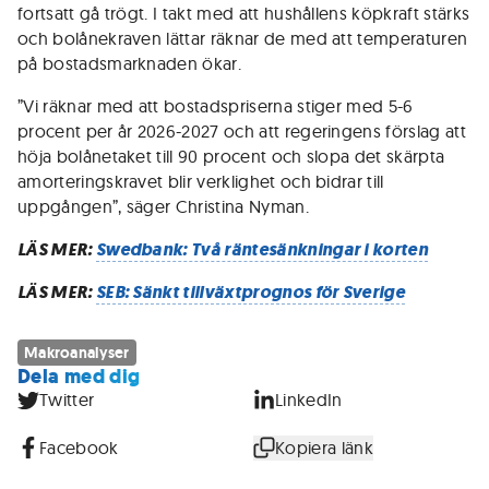
fortsatt gå trögt. I takt med att hushållens köpkraft stärks
och bolånekraven lättar räknar de med att temperaturen
på bostadsmarknaden ökar.
”Vi räknar med att bostadspriserna stiger med 5-6
procent per år 2026-2027 och att regeringens förslag att
höja bolånetaket till 90 procent och slopa det skärpta
amorteringskravet blir verklighet och bidrar till
uppgången”, säger Christina Nyman.
LÄS MER:
Swedbank: Två räntesänkningar i korten
LÄS MER:
SEB: Sänkt tillväxtprognos för Sverige
Makroanalyser
Dela med dig
Twitter
LinkedIn
Facebook
Kopiera länk