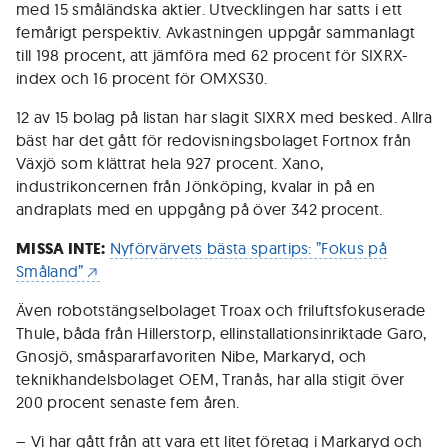
med 15 småländska aktier. Utvecklingen har satts i ett
femårigt perspektiv. Avkastningen uppgår sammanlagt
till 198 procent, att jämföra med 62 procent för SIXRX-
index och 16 procent för OMXS30.
12 av 15 bolag på listan har slagit SIXRX med besked. Allra
bäst har det gått för redovisningsbolaget Fortnox från
Växjö som klättrat hela 927 procent. Xano,
industrikoncernen från Jönköping, kvalar in på en
andraplats med en uppgång på över 342 procent.
MISSA INTE:
Nyförvärvets bästa spartips: ”Fokus på
Småland”
Även robotstängselbolaget Troax och friluftsfokuserade
Thule, båda från Hillerstorp, ellinstallationsinriktade Garo,
Gnosjö, småspararfavoriten Nibe, Markaryd, och
teknikhandelsbolaget OEM, Tranås, har alla stigit över
200 procent senaste fem åren.
– Vi har gått från att vara ett litet företag i Markaryd och