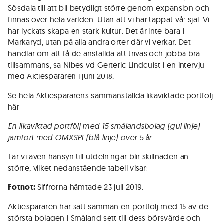
Sösdala till att bli betydligt större genom expansion och
finnas över hela världen. Utan att vi har tappat vår själ. Vi
har lyckats skapa en stark kultur. Det är inte bara i
Markaryd, utan på alla andra orter där vi verkar. Det
handlar om att få de anställda att trivas och jobba bra
tillsammans, sa Nibes vd Gerteric Lindquist i en intervju
med Aktiespararen i juni 2018.
Se hela Aktiespararens sammanställda likaviktade portfölj
här
En likaviktad portfölj med 15 smålandsbolag (gul linje)
jämfört med OMXSPI (blå linje) över 5 år.
Tar vi även hänsyn till utdelningar blir skillnaden än
större, vilket nedanstående tabell visar:
Fotnot:
Siffrorna hämtade 23 juli 2019.
Aktiespararen har satt samman en portfölj med 15 av de
största bolagen i Småland sett till dess börsvärde och