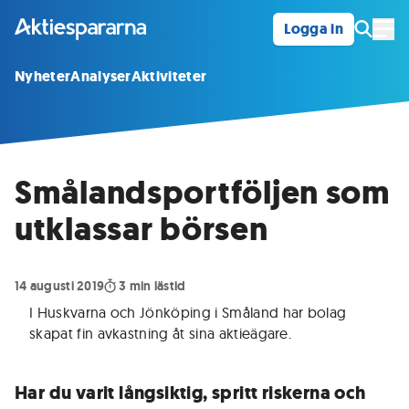
Logga in
Öpp
Nyheter
Analyser
Aktiviteter
Smålandsportföljen som
utklassar börsen
14 augusti 2019
3
min lästid
I Huskvarna och Jönköping i Småland har bolag
skapat fin avkastning åt sina aktieägare.
Har du varit långsiktig, spritt riskerna och