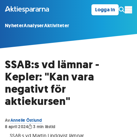
Logga in
Öpp
Nyheter
Analyser
Aktiviteter
SSAB:s vd lämnar -
Kepler: "Kan vara
negativt för
aktiekursen"
Av
Annelie Östlund
8 april 2024
3
min lästid
SSAB:s vd Martin Lindqvist lämnar
.