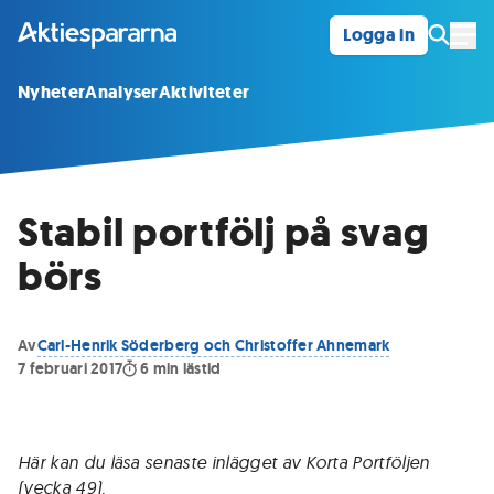
Logga in
Öpp
Nyheter
Analyser
Aktiviteter
Stabil portfölj på svag
börs
Av
Carl-Henrik Söderberg och Christoffer Ahnemark
7 februari 2017
6
min lästid
Här kan du läsa senaste inlägget av Korta Portföljen
(vecka 49).