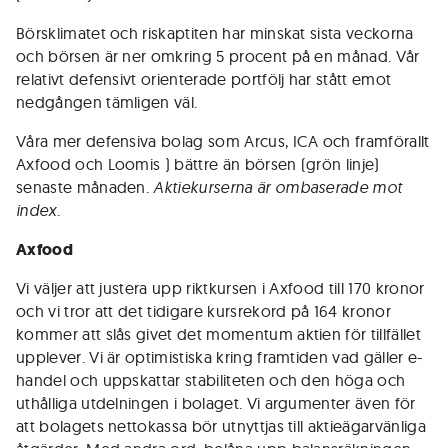
Börsklimatet och riskaptiten har minskat sista veckorna
och börsen är ner omkring 5 procent på en månad. Vår
relativt defensivt orienterade portfölj har stått emot
nedgången tämligen väl.
Våra mer defensiva bolag som Arcus, ICA och framförallt
Axfood och Loomis ) bättre än börsen (grön linje)
senaste månaden.
Aktiekurserna är ombaserade mot
index
.
Axfood
Vi väljer att justera upp riktkursen i Axfood till 170 kronor
och vi tror att det tidigare kursrekord på 164 kronor
kommer att slås givet det momentum aktien för tillfället
upplever. Vi är optimistiska kring framtiden vad gäller e-
handel och uppskattar stabiliteten och den höga och
uthålliga utdelningen i bolaget. Vi argumenter även för
att bolagets nettokassa bör utnyttjas till aktieägarvänliga