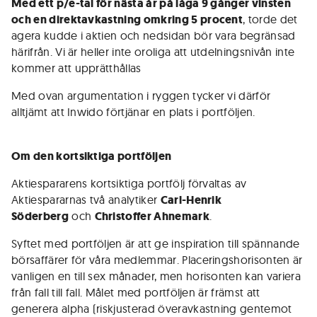
Med ett p/e-tal för nästa år på låga 9 gånger vinsten
och en direktavkastning omkring 5 procent
, torde det
agera kudde i aktien och nedsidan bör vara begränsad
härifrån. Vi är heller inte oroliga att utdelningsnivån inte
kommer att upprätthållas
Med ovan argumentation i ryggen tycker vi därför
alltjämt att Inwido förtjänar en plats i portföljen.
Om den kortsiktiga portföljen
Aktiespararens kortsiktiga portfölj förvaltas av
Aktiespararnas två analytiker
Carl-Henrik
Söderberg
och
Christoffer Ahnemark
.
Syftet med portföljen är att ge inspiration till spännande
börsaffärer för våra medlemmar. Placeringshorisonten är
vanligen en till sex månader, men horisonten kan variera
från fall till fall. Målet med portföljen är främst att
generera alpha (riskjusterad överavkastning gentemot