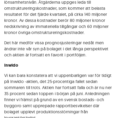
lönsamhetsnivån. Åtgärderna uppges leda till
omstruktureringskostnader, som kommer att belasta
resultatet för det fjärde kvartalet, på cirka 140 miljoner
kronor. Av dessa kostnader berör 80 miljoner kronor
nedskrivning av immateriella tillgångar och 60 miljoner
kronor övriga omstruktureringskostnader.
Det här medför vissa prognosjusteringar nedåt men
ändrar inte vår syn på bolaget i det långa perspektivet
och aktien är fortsatt en favorit i portföljen.
Inwido
Vi kan bara konstatera att vi uppenbarligen var för tidigt
på Inwido -aktien, det 25-procentiga fallet sedan
sommaren till trots. Aktien har fortsatt falla och är nu ner
35 procent sedan toppen i början på juni. Anledningen
finner vi främst på grund av en svensk bostads- och
byggoro samt upprepade rapportbesvikelser där
bolaget upplevt produktionsstörningar från
leverantörsledet.