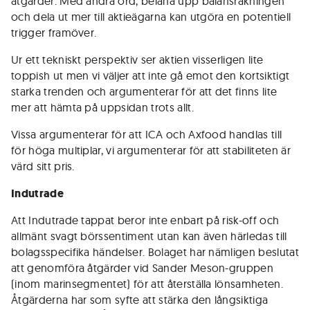
åtgärder. Med andra ord, belåna upp balansräkningen
och dela ut mer till aktieägarna kan utgöra en potentiell
trigger framöver.
Ur ett tekniskt perspektiv ser aktien visserligen lite
toppish ut men vi väljer att inte gå emot den kortsiktigt
starka trenden och argumenterar för att det finns lite
mer att hämta på uppsidan trots allt.
Vissa argumenterar för att ICA och Axfood handlas till
för höga multiplar, vi argumenterar för att stabiliteten är
värd sitt pris.
Indutrade
Att Indutrade tappat beror inte enbart på risk-off och
allmänt svagt börssentiment utan kan även härledas till
bolagsspecifika händelser. Bolaget har nämligen beslutat
att genomföra åtgärder vid Sander Meson-gruppen
(inom marinsegmentet) för att återställa lönsamheten.
Åtgärderna har som syfte att stärka den långsiktiga