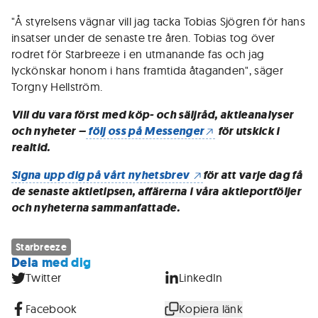
"Å styrelsens vägnar vill jag tacka Tobias Sjögren för hans
insatser under de senaste tre åren. Tobias tog över
rodret för Starbreeze i en utmanande fas och jag
lyckönskar honom i hans framtida åtaganden", säger
Torgny Hellström.
Vill du vara först med köp- och säljråd, aktieanalyser
och nyheter –
följ oss på Messenger
för utskick i
realtid.
Signa upp dig på vårt nyhetsbrev
för att varje dag få
de senaste aktietipsen, affärerna i våra aktieportföljer
och nyheterna sammanfattade.
Starbreeze
Dela med dig
Twitter
LinkedIn
Facebook
Kopiera länk