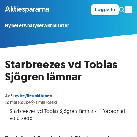
Logga in
Öpp
Nyheter
Analyser
Aktiviteter
Starbreezes vd Tobias
Sjögren lämnar
Av
Finwire/Redaktionen
12 mars 2024
1
min lästid
Starbreezes vd Tobias Sjögren lämnar - tillförordnad
vd utsedd
.