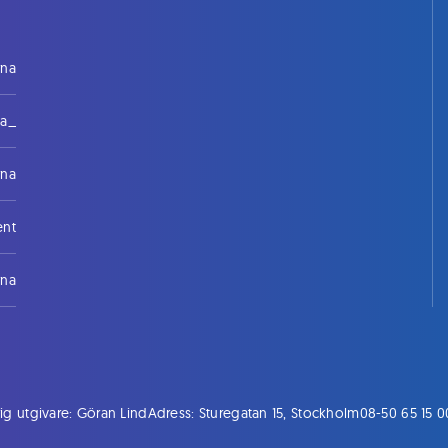
rna
na_
rna
ent
rna
ig utgivare: Göran Lind
Adress: Sturegatan 15, Stockholm
08-50 65 15 0