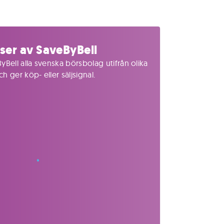
ser av SaveByBell
yBell alla svenska börsbolag utifrån olika
 ger köp- eller säljsignal.