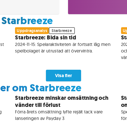
 Starbreeze
Uppdragsanalys
Starbreeze
Up
Starbreeze: Bida sin tid
St
t 
2024-11-15: Spelaraktiviteten är fortsatt låg men 
20
spelbolaget är utrustad att övervintra.
och
vä
Visa fler
ser om Starbreeze
Starbreeze minskar omsättning och
St
vänder till förlust
om
 
Förra årets omsättning lyfte rejält tack vare 
Sp
lanseringen av Payday 3