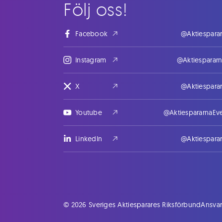
Följ oss!
Facebook
@Aktiespara
Instagram
@Aktiesparar
X
@Aktiespara
Youtube
@AktiespararnaEv
LinkedIn
@Aktiespara
© 2026 Sveriges Aktiesparares Riksförbund
Ansvar