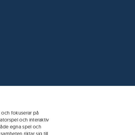
 och fokuserar på
atorspel och interaktiv
 både egna spel och
mheten riktar sig till