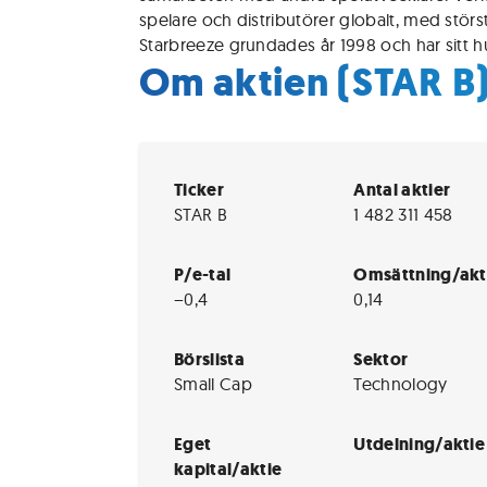
spelare och distributörer globalt, med störs
Starbreeze grundades år 1998 och har sitt 
Om aktien (STAR B
Ticker
Antal aktier
STAR B
1 482 311 458
P/e-tal
Omsättning/akt
−0,4
0,14
Börslista
Sektor
Small Cap
Technology
Eget
Utdelning/aktie
kapital/aktie