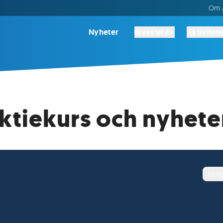
Om A
Nyheter
Investera
Aktivitete
Aktiekurs och nyhete
ida