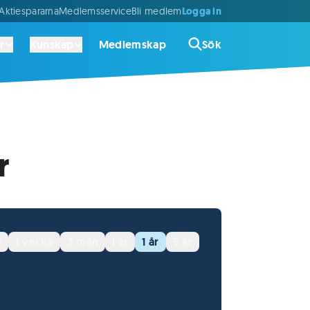
Logga in
ktiespararna
Medlemsservice
Bli medlem
r
Kunskap
Medlemskap
Sök
r
g
1 vecka
3 mån
i år
1 år
5 år