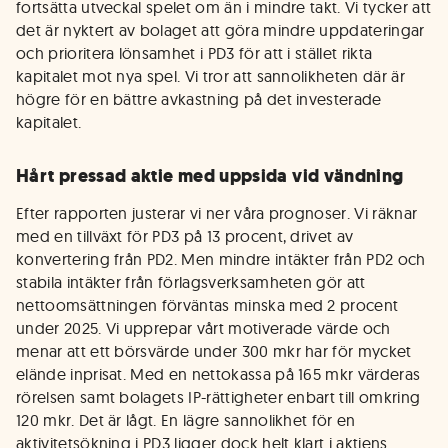
fortsätta utveckal spelet om än i mindre takt. Vi tycker att
det är nyktert av bolaget att göra mindre uppdateringar
och prioritera lönsamhet i PD3 för att i stället rikta
kapitalet mot nya spel. Vi tror att sannolikheten där är
högre för en bättre avkastning på det investerade
kapitalet.
Hårt pressad aktie med uppsida vid vändning
Efter rapporten justerar vi ner våra prognoser. Vi räknar
med en tillväxt för PD3 på 13 procent, drivet av
konvertering från PD2. Men mindre intäkter från PD2 och
stabila intäkter från förlagsverksamheten gör att
nettoomsättningen förväntas minska med 2 procent
under 2025. Vi upprepar vårt motiverade värde och
menar att ett börsvärde under 300 mkr har för mycket
elände inprisat. Med en nettokassa på 165 mkr värderas
rörelsen samt bolagets IP-rättigheter enbart till omkring
120 mkr. Det är lågt. En lägre sannolikhet för en
aktivitetsökning i PD3 ligger dock helt klart i aktiens