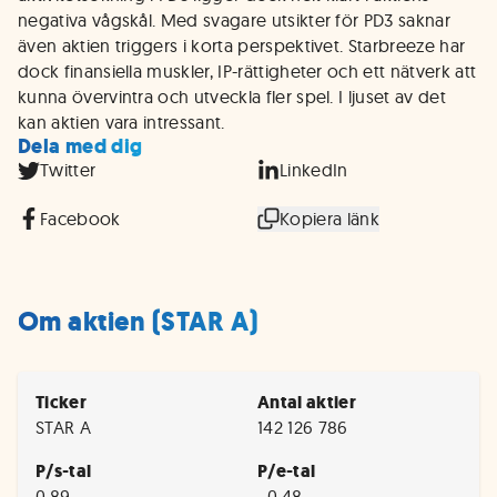
negativa vågskål. Med svagare utsikter för PD3 saknar
även aktien triggers i korta perspektivet. Starbreeze har
dock finansiella muskler, IP-rättigheter och ett nätverk att
kunna övervintra och utveckla fler spel. I ljuset av det
kan aktien vara intressant.
Dela med dig
Twitter
LinkedIn
Facebook
Kopiera länk
Om aktien (STAR A)
Ticker
Antal aktier
STAR A
142 126 786
P/s-tal
P/e-tal
0,89
−0,48