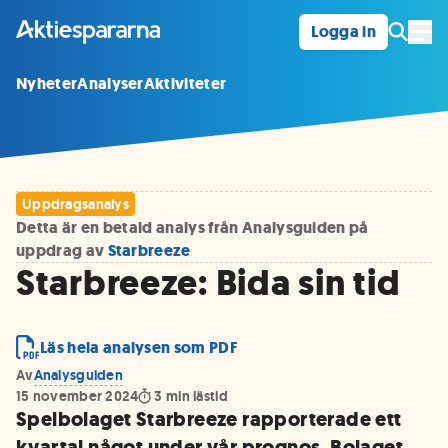
Logga in
Öpp
Nyheter
Analyser
Aktiviteter
Uppdragsanalys
Detta är en betald analys från Analysguiden på
uppdrag av
Starbreeze
Starbreeze: Bida sin tid
Läs hela analysen som PDF
Av
Analysguiden
15 november 2024
3
min lästid
Spelbolaget Starbreeze rapporterade ett
kvartal något under vår prognos. Bolaget