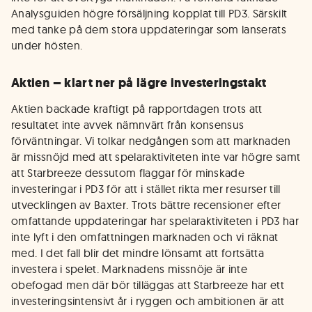
Analysguiden högre försäljning kopplat till PD3. Särskilt
med tanke på dem stora uppdateringar som lanserats
under hösten.
Aktien – klart ner på lägre investeringstakt
Aktien backade kraftigt på rapportdagen trots att
resultatet inte avvek nämnvärt från konsensus
förväntningar. Vi tolkar nedgången som att marknaden
är missnöjd med att spelaraktiviteten inte var högre samt
att Starbreeze dessutom flaggar för minskade
investeringar i PD3 för att i stället rikta mer resurser till
utvecklingen av Baxter. Trots bättre recensioner efter
omfattande uppdateringar har spelaraktiviteten i PD3 har
inte lyft i den omfattningen marknaden och vi räknat
med. I det fall blir det mindre lönsamt att fortsätta
investera i spelet. Marknadens missnöje är inte
obefogad men där bör tilläggas att Starbreeze har ett
investeringsintensivt år i ryggen och ambitionen är att