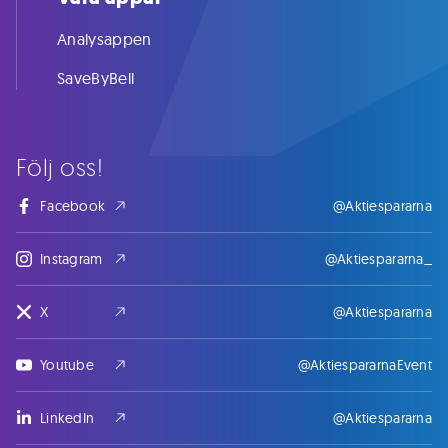
Analysappen
SaveByBell
Följ oss!
Facebook
@Aktiespararna
Instagram
@Aktiespararna_
X
@Aktiespararna
Youtube
@AktiespararnaEvent
LinkedIn
@Aktiespararna