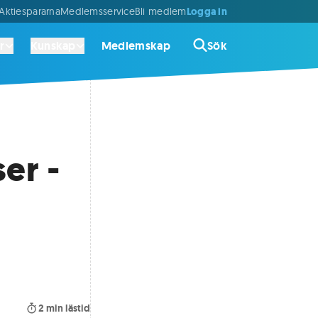
Logga in
ktiespararna
Medlemsservice
Bli medlem
r
Kunskap
Medlemskap
Sök
er -
2
min lästid