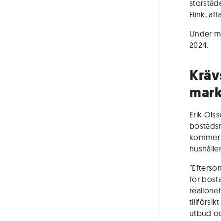
storstäde
Flink, af
Under må
2024.
Kräv
mar
Erik Ols
bostadsm
kommer e
hushålle
”Efterso
för bost
reallöne
tillförs
utbud och