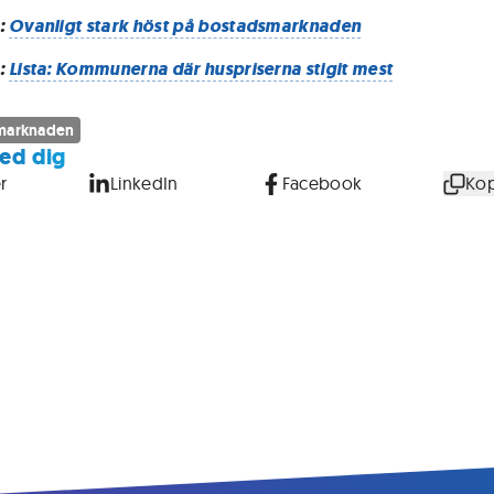
:
Ovanligt stark höst på bostadsmarknaden
:
Lista: Kommunerna där huspriserna stigit mest
marknaden
ed dig
r
LinkedIn
Facebook
Kop