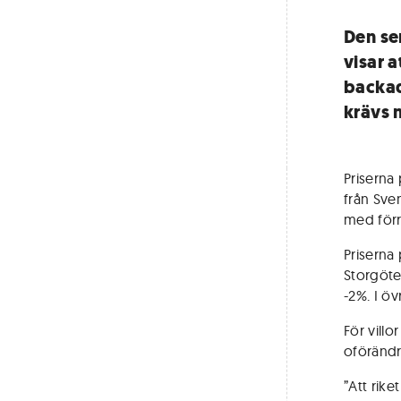
Den se
visar a
backad
krävs 
Priserna
från Sve
med förr
Priserna
Storgöte
-2%. I ö
För vill
oförändr
”Att rike