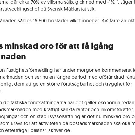
rna, där cirka 70% av villorna säljs, gick ned med -1%. ”, säger
färsutvecklingschef på Svensk Mäklarstatistik.
naden såldes 16 500 bostäder vilket innebär -4% färre än ok
s minskad oro för att få igång
knaden
son Fastighetsförmedling har under morgonen kommenterat l
arknaden och ser nu en längre period med oförändrad ränta
nligt dem att ge en större förutsägbarhet och trygghet för
n.
m de faktiska förutsättningarna när det gäller ekonomin reda
adsmarknaden med kraftigt sänkta räntor och inkomstskatter,
höjningar och en stabil sysselsättning är det nu minskad oro 
ikt som krävs för att aktiviteten på bostadsmarknaden ska öka
 efterfråga i balans", skriver de.