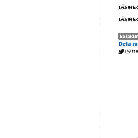
LÄS MER
LÄS MER
Bostads
Dela m
Twitte