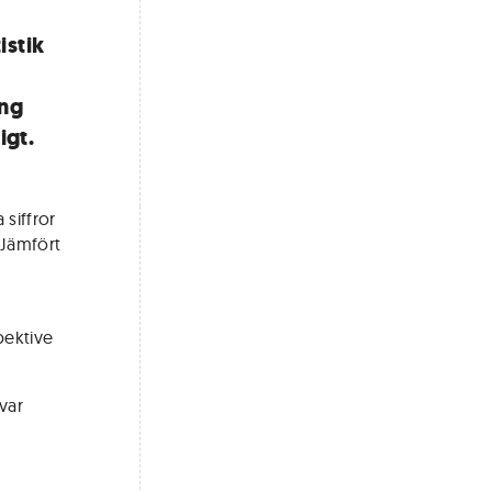
istik
ing
igt.
siffror
 Jämfört
pektive
var