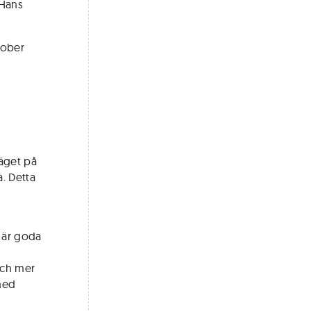
 Hans
tober
äget på
. Detta
n är goda
och mer
 med