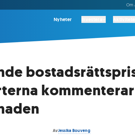
Om A
Nyheter
Investera
Aktivitete
nde bostadsrättspris
rterna kommenterar
naden
Av
Jessika Bouveng