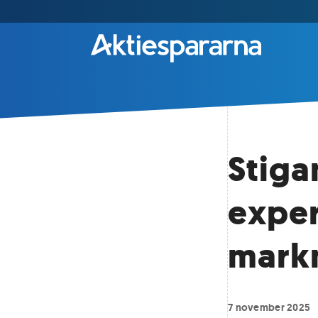
Stiga
expe
mark
7 november 2025