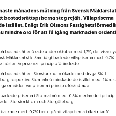
naste månadens mätning från Svensk Mäklarstat
tt bostadsrättspriserna steg rejält. Villapriserna
e istället. Enligt Erik Olssons Fastighetsförmedl
nu mindre oro för att få igång marknaden ordentl
 på bostadsrätter ökade under oktober med 1,7%, det visar nya 
nsk Mäklarstatistik. Samtidigt backade villapriserna med -0,7%.
a hösten är priserna i princip oförändrade.
 på bostadsrätter i Storstockholm ökade med dryga 3%. I
borg respektive Stormalmö minskade de istället med -1% res
vriga områden var priserna i princip oförändrade.
or backade priserna i Stormalmö med -0,5% medan de i princip 
ade i Storstockholm och Storgöteborg.
t backade med -0,7% beror på att villapriserna i riket utanför