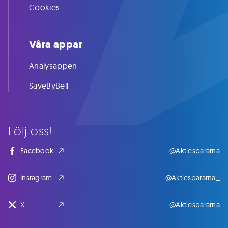
Cookies
Våra appar
Analysappen
SaveByBell
Följ oss!
Facebook
@Aktiespararna
Instagram
@Aktiespararna_
X
@Aktiespararna