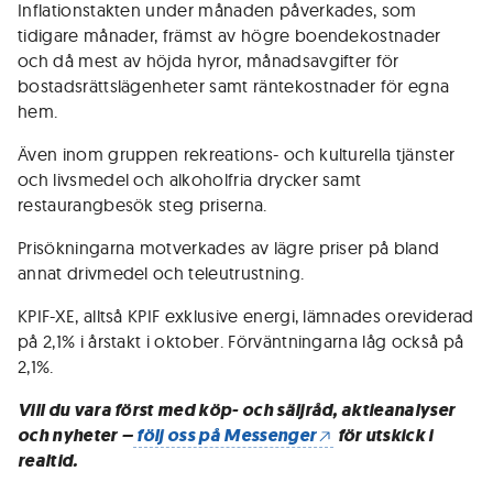
Inflationstakten under månaden påverkades, som
tidigare månader, främst av högre boendekostnader
och då mest av höjda hyror, månadsavgifter för
bostadsrättslägenheter samt räntekostnader för egna
hem.
Även inom gruppen rekreations- och kulturella tjänster
och livsmedel och alkoholfria drycker samt
restaurangbesök steg priserna.
Prisökningarna motverkades av lägre priser på bland
annat drivmedel och teleutrustning.
KPIF-XE, alltså KPIF exklusive energi, lämnades oreviderad
på 2,1% i årstakt i oktober. Förväntningarna låg också på
2,1%.
Vill du vara först med köp- och säljråd, aktieanalyser
och nyheter –
följ oss på Messenger
för utskick i
realtid.