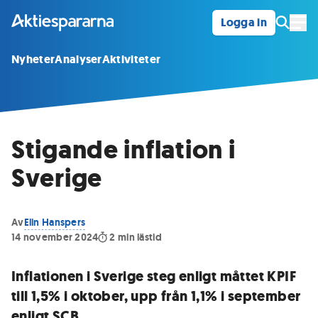
Logga in
Öpp
Nyheter
Analyser
Aktiviteter
Stigande inflation i
Sverige
Av
Elin Hanspers
14 november 2024
2
min lästid
Inflationen i Sverige steg enligt måttet KPIF
till 1,5% i oktober, upp från 1,1% i september
enligt SCB.