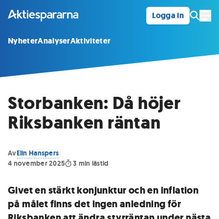
Logga in
Öpp
Nyheter
Analyser
Aktiviteter
Storbanken: Då höjer
Riksbanken räntan
Av
Elin Hanspers
4 november 2025
3
min lästid
Givet en stärkt konjunktur och en inflation
på målet finns det ingen anledning för
Riksbanken att ändra styrräntan under nästa