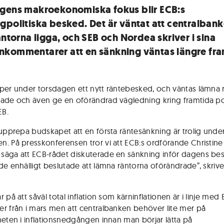
gens makroekonomiska fokus blir ECB:s
gpolitiska besked. Det är väntat att centralban
äntorna ligga, och SEB och Nordea skriver i sina
kommentarer att en sänkning väntas längre fra
per under torsdagen ett nytt räntebesked, och väntas lämna 
ade och även ge en oförändrad vägledning kring framtida pol
EB.
 upprepa budskapet att en första räntesänkning är trolig unde
. På presskonferensen tror vi att ECB:s ordförande Christin
äga att ECB-rådet diskuterade en sänkning inför dagens be
de enhälligt beslutade att lämna räntorna oförändrade”, skrive
 på att såväl total inflation som kärninflationen är i linje med 
r från i mars men att centralbanken behöver lite mer på
heten i inflationsnedgången innan man börjar lätta på