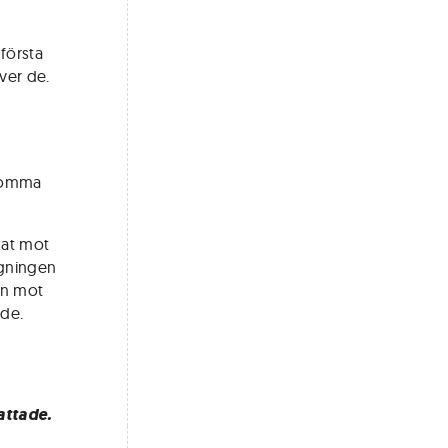
 första
iver de.
 komma
ekat mot
agningen
en mot
 de.
attade.