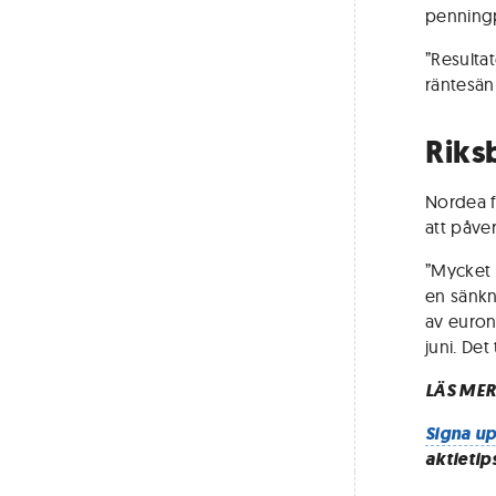
penningp
”Resultat
räntesänk
Riks
Nordea 
att påve
”Mycket h
en sänkn
av euron
juni. Det
LÄS MER
Signa up
aktietip