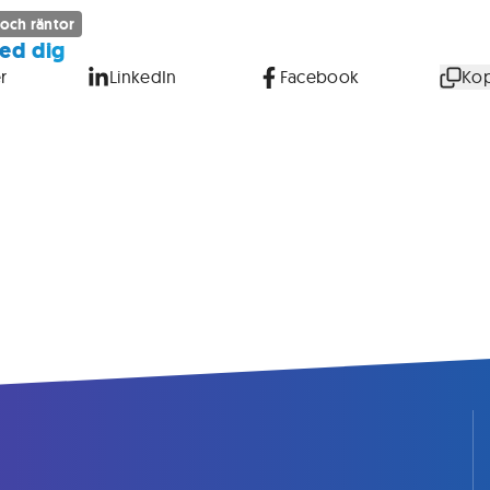
 och räntor
ed dig
r
LinkedIn
Facebook
Kop