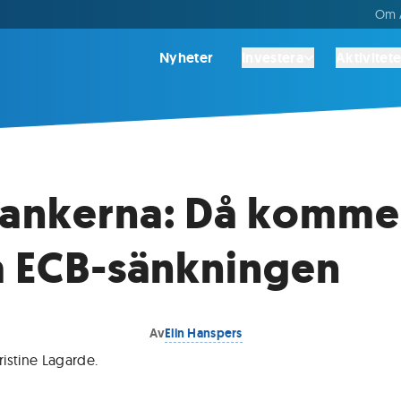
Om A
Nyheter
Investera
Aktivitete
bankerna: Då komme
a ECB-sänkningen
Av
Elin Hanspers
istine Lagarde
.