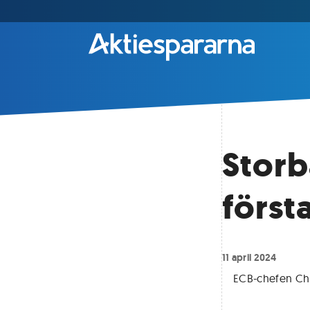
Stor
först
11 april 2024
ECB-chefen Chr