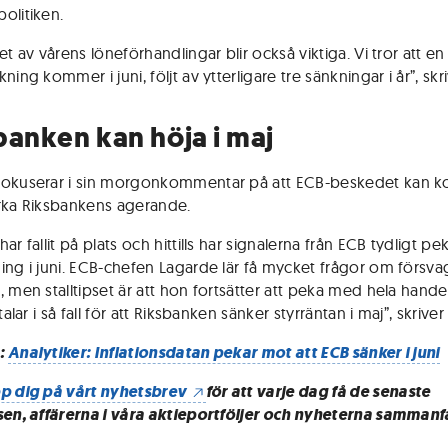
olitiken.
et av vårens löneförhandlingar blir också viktiga. Vi tror att en
ning kommer i juni, följt av ytterligare tre sänkningar i år”, skr
banken kan höja i maj
fokuserar i sin morgonkommentar på att ECB-beskedet kan
rka Riksbankens agerande.
ar fallit på plats och hittills har signalerna från ECB tydligt p
ing i juni. ECB-chefen Lagarde lär få mycket frågor om försv
, men stalltipset är att hon fortsätter att peka med hela hand
 talar i så fall för att Riksbanken sänker styrräntan i maj”, skriver
:
Analytiker: Inflationsdatan pekar mot att ECB sänker i juni
p dig på vårt nyhetsbrev
för att varje dag få de senaste
sen, affärerna i våra aktieportföljer och nyheterna sammanf