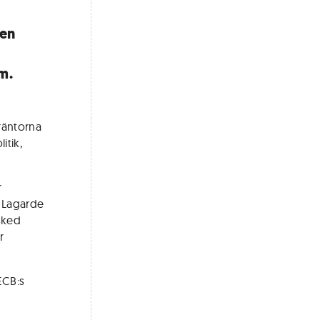
ken
m.
räntorna
itik,
r
e Lagarde
sked
r
ECB:s