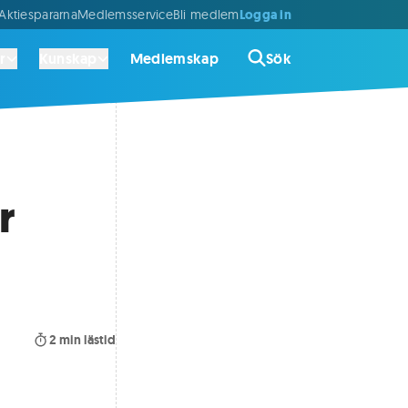
Logga in
ktiespararna
Medlemsservice
Bli medlem
r
Kunskap
Medlemskap
Sök
r
2
min lästid