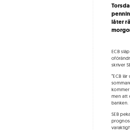
Torsda
pennin
låter r
morgon
ECB släp
oförändr
skriver S
”ECB lär
sommaren
kommer s
men att 
banken.
SEB pekar
prognose
varaktig