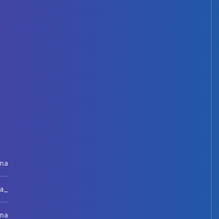
rna
na_
rna