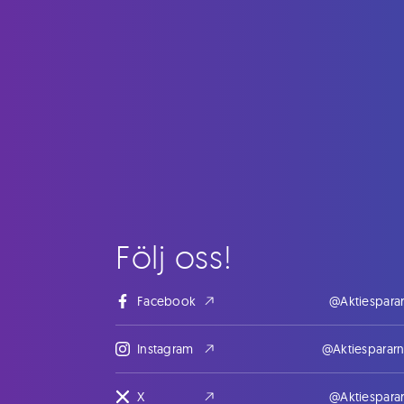
Följ oss!
Facebook
@Aktiespara
Instagram
@Aktiesparar
X
@Aktiespara