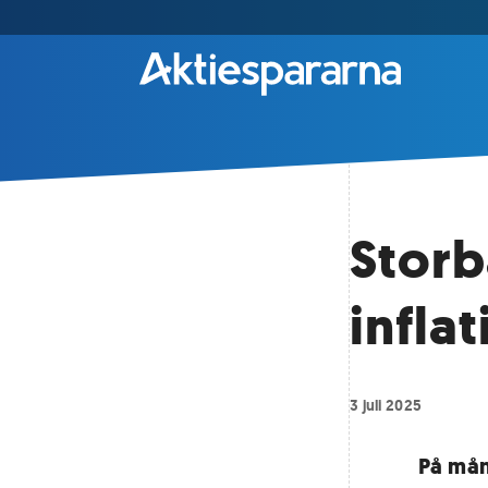
Storb
infla
3 juli 2025
På mån