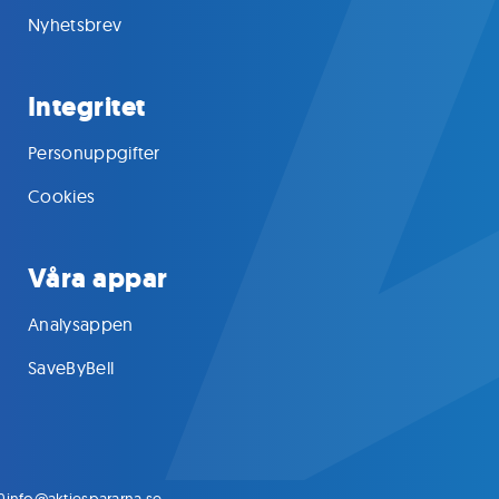
Nyhetsbrev
Integritet
Personuppgifter
Cookies
Våra appar
Analysappen
SaveByBell
0
info@aktiespararna.se