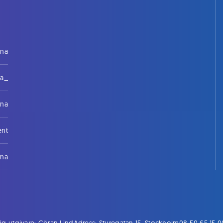
rna
na_
rna
ent
rna
ig utgivare: Göran Lind
Adress: Sturegatan 15, Stockholm
08-50 65 15 0