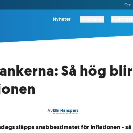
Om A
Nyheter
Investera
Aktivitete
ankerna: Så hög blir
tionen
Av
Elin Hanspers
dags släpps snabbestimatet för inflationen - så