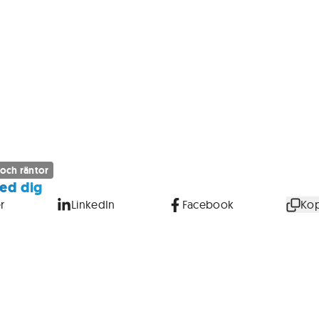
 och räntor
ed dig
r
LinkedIn
Facebook
Kop