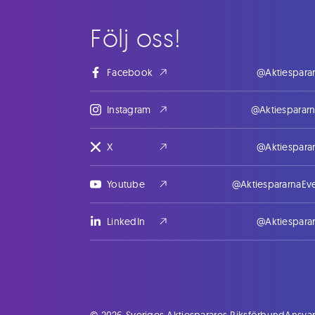
Följ oss!
Facebook
@Aktiespara
Instagram
@Aktiesparar
X
@Aktiespara
Youtube
@AktiespararnaEv
LinkedIn
@Aktiespara
© 2026 Sveriges Aktiesparares Riksförbund
Ansvar