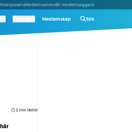
Logga in
ktiespararna
Medlemsservice
Bli medlem
r
Kunskap
Medlemskap
Sök
2
min lästid
 här