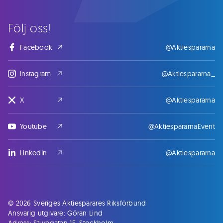
Följ oss!
Facebook
@Aktiespararna
Instagram
@Aktiespararna_
X
@Aktiespararna
Youtube
@AktiespararnaEvent
LinkedIn
@Aktiespararna
© 2026 Sveriges Aktiesparares Riksförbund
Ansvarig utgivare: Göran Lind