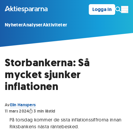
Logga in
Öpp
Nyheter
Analyser
Aktiviteter
Storbankerna: Så
mycket sjunker
inflationen
Av
Elin Hanspers
11 mars 2024
3
min lästid
På torsdag kommer de sista inflationssiffrorna innan
Riksbankens nästa räntebesked
.