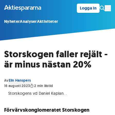
Logga in
Öpp
Nyheter
Analyser
Aktiviteter
Storskogen faller rejält -
är minus nästan 20%
Av
Elin Hanspers
16 augusti 2023
2
min lästid
Storskogens vd Daniel Kaplan.
.
Förvärvskonglomeratet Storskogen