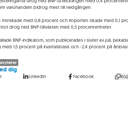
esteringarna drog ned BNP-utvecklingen med 0,4 procentenh
om varuhandeln bidrog mest till nedgången.
 minskade med 0,8 procent och importen ökade med 0,1 pro
ttot drog ned BNP-tillväxten med 0,5 procentenheter.
allade BNP-indikatorn, som publicerades i slutet av juli, pekad
med 1,5 procent på kvartalsbasis och -2,4 procent på årsbasi
snyheter
ed dig
r
LinkedIn
Facebook
Kop