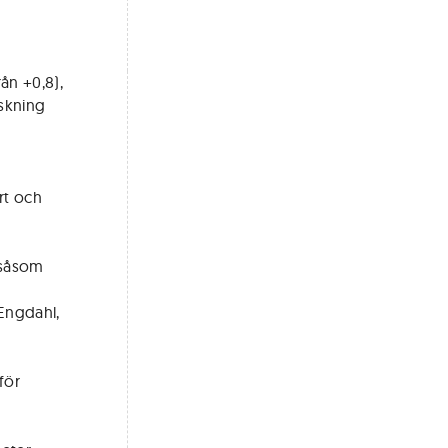
ån +0,8),
skning
d
rt och
 såsom
 Engdahl,
för