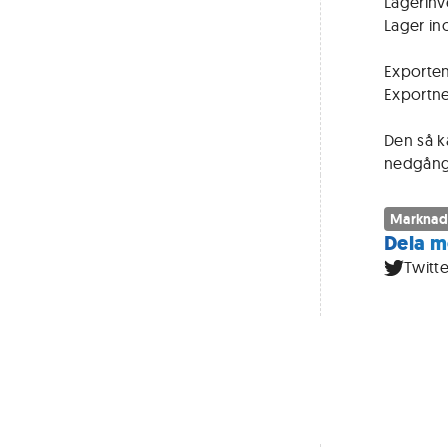
Lagerinv
Lager in
Exporten
Exportne
Den så k
nedgång 
Marknad
Dela m
Twitte