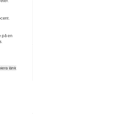
eter.
cent.
e på en
s.
iera länk