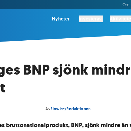
Om A
Nyheter
Investera
Aktivitete
ges BNP sjönk mindr
t
Av
Finwire/Redaktionen
es bruttonationalprodukt, BNP, sjönk mindre än 