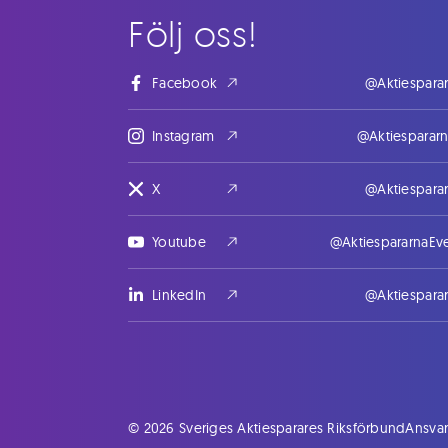
Följ oss!
Facebook
@Aktiespara
Instagram
@Aktiesparar
X
@Aktiespara
Youtube
@AktiespararnaEv
LinkedIn
@Aktiespara
© 2026 Sveriges Aktiesparares Riksförbund
Ansvar