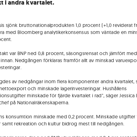
kt i andra kvartalet.
is sjönk bruttonationalprodukten 1,0 procent (+1,0 reviderat fr
öra med Bloomberg analytikerkonsensus som väntade en min
ocent.
lstakt var BNP ned 0,8 procent, säsongsrensat och jämfört me
t innan. Nedgången förklaras framför allt av minskad varuexpo
steringar.
gdes av nedgångar inom flera komponenter andra kvartalet,
nettoexport och minskade lagerinvesteringar. Hushållens
onsutgifter minskade för fjärde kvartalet i rad", säger Jessica
chef på Nationalräkenskaperna.
ns konsumtion minskade med 0,2 procent. Minskade utgifter 
 samt rekreation och kultur bidrog mest till nedgången.