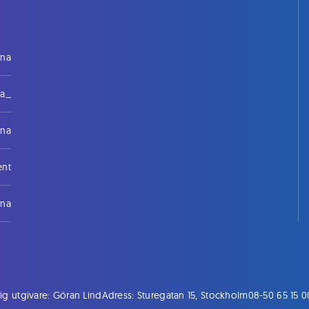
rna
na_
rna
ent
rna
ig utgivare: Göran Lind
Adress: Sturegatan 15, Stockholm
08-50 65 15 0