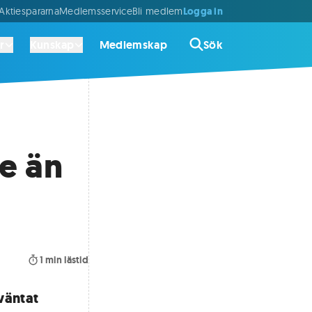
Logga in
ktiespararna
Medlemsservice
Bli medlem
r
Kunskap
Medlemskap
Sök
e än
1
min lästid
väntat