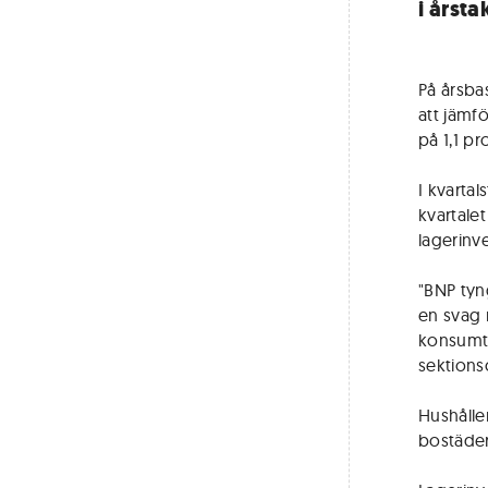
i årsta
På årsbas
att jämf
på 1,1 pr
I kvarta
kvartale
lagerinve
"BNP tyn
en svag 
konsumti
sektions
Hushålle
bostäder