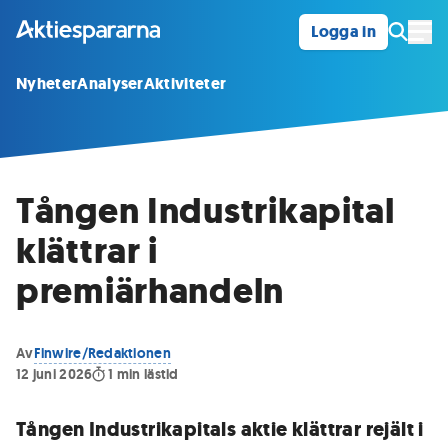
Logga in
Öpp
Nyheter
Analyser
Aktiviteter
Tången Industrikapital
klättrar i
premiärhandeln
Av
Finwire/Redaktionen
12 juni 2026
1
min lästid
Tången Industrikapitals aktie klättrar rejält i