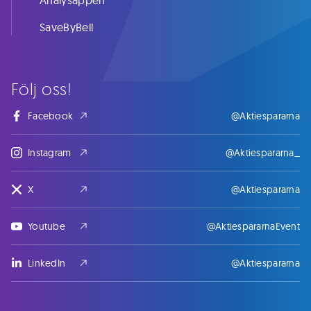
Analysappen
SaveByBell
Följ oss!
Facebook
@Aktiespararna
Instagram
@Aktiespararna_
X
@Aktiespararna
Youtube
@AktiespararnaEvent
LinkedIn
@Aktiespararna