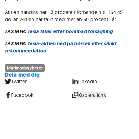
Aktien handlas ner 1,3 procent i förhandeln till 164,45
dollar. Aktien har fallit med mer än 30 procent i år.
LÄS MER:
Tesla faller efter bommad försäljning
LÄS MER:
Tesla-aktien ned på börsen efter sänkt
rekommendation
Marknadsnyheter
Dela med dig
Twitter
LinkedIn
Facebook
Kopiera länk