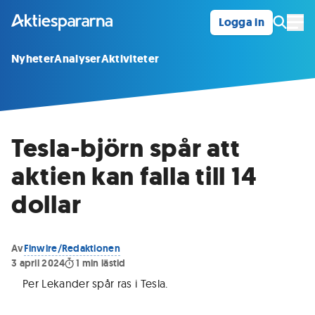
Logga in
Öpp
Nyheter
Analyser
Aktiviteter
Tesla-björn spår att
aktien kan falla till 14
dollar
Av
Finwire/Redaktionen
3 april 2024
1
min lästid
Per Lekander spår ras i Tesla
.