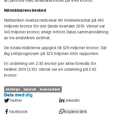
att jämföra med analytikersnittet på 4:46 kronor.
Nätmäklarens besked
Nätbanken Avanza redovisar ett rörelseresultat på 140
miljoner kronor för det fjärde kvartalet 2019. Väntat var
143 miljoner kronor, enligt Infront Datas sammanställning
av tre analytikers estimat.
De totala intäkterna uppgick till 329 miljoner kronor. Där
låg snittprognosen på 323 miljoner inför rapporten.
En utdelning om 2:30 kronor per aktie föreslås för
helåret 2019 (2:10). Väntat var en utdelning på 2:42
kronor.
Aktietips
Sandvik
Avanza Bank
Dela med dig
Twitter
LinkedIn
Facebook
Kopiera länk