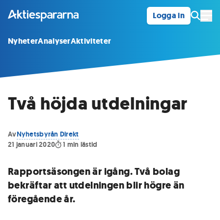
Logga in
Öpp
Nyheter
Analyser
Aktiviteter
Två höjda utdelningar
Av
Nyhetsbyrån Direkt
21 januari 2020
1
min lästid
Rapportsäsongen är igång. Två bolag
bekräftar att utdelningen blir högre än
föregående år.