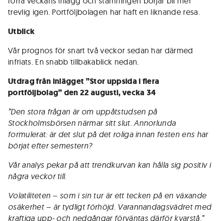
förra veckans inlägg och stämningen börjar bli mer
trevlig igen. Portföljbolagen har haft en liknande resa.
Utblick
Vår prognos för snart två veckor sedan har därmed
infriats. En snabb tillbakablick nedan.
Utdrag från inlägget ”Stor uppsida i flera
portföljbolag” den 22 augusti, vecka 34
”Den stora frågan är om uppåtstudsen på
Stockholmsbörsen närmar sitt slut. Annorlunda
formulerat: är det slut på det roliga innan festen ens har
börjat efter semestern?
Vår analys pekar på att trendkurvan kan hålla sig positiv i
några veckor till.
Volatiliteten – som i sin tur är ett tecken på en växande
osäkerhet – är tydligt förhöjd. Varannandagsvädret med
kraftiga upp- och nedgångar förväntas därför kvarstå.”