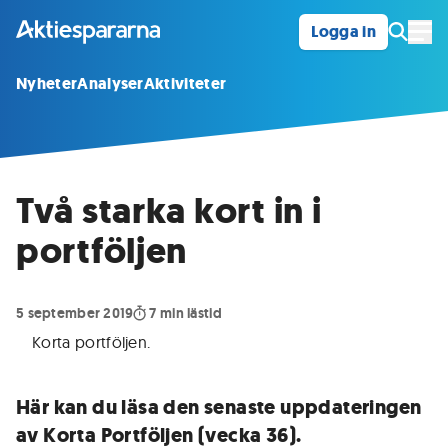
Logga in
Öpp
Nyheter
Analyser
Aktiviteter
Två starka kort in i
portföljen
5 september 2019
7
min lästid
Korta portföljen
.
Här kan du läsa den senaste uppdateringen
av Korta Portföljen (vecka 36).