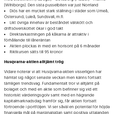
(Wihlborgs). Den sista pusselbiten var just Norrland
Diös har en mycket stark ställning i städer som Umeå,
Östersund, Luleå, Sundsvall, m.fl.
Likt övriga innehav är beståndet välskött och
driftsöverskottet ökar i god takt
Direktavkastningen på kåkarna är attraktiv i
förhållande till låneräntan
Aktien plockas in med en horisont på 6 månader
Riktkursen sätts till 95 kronor
Husqvarna-aktien alltjämt trög
Vidare noterar vi att Husqvarna-aktien visserligen har
hämtat sig något senaste veckan men känns fortsatt
tämligen trendsvag. Fundamentalt tror vi alltjämt på
bolaget och med en aktie som befinner sig vid ett
historiskt värderingsgolv samt med en hägrande
kapitalmarknadsdag framför sig, får aktien fortsatt
förtroende i portföljen. Vi ser såväl en potential för höjda
finansiella mål på marginalsidan samt positiva uttalanden