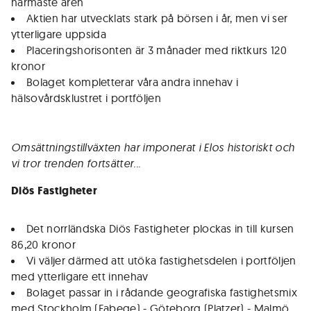
närmaste åren
Aktien har utvecklats stark på börsen i år, men vi ser
ytterligare uppsida
Placeringshorisonten är 3 månader med riktkurs 120
kronor
Bolaget kompletterar våra andra innehav i
hälsovårdsklustret i portföljen
Omsättningstillväxten har imponerat i Elos historiskt och
vi tror trenden fortsätter...
Diös
Fastigheter
Det norrländska Diös Fastigheter plockas in till kursen
86,20 kronor
Vi väljer därmed att utöka fastighetsdelen i portföljen
med ytterligare ett innehav
Bolaget passar in i rådande geografiska fastighetsmix
med Stockholm (Fabege) - Göteborg (Platzer) - Malmö