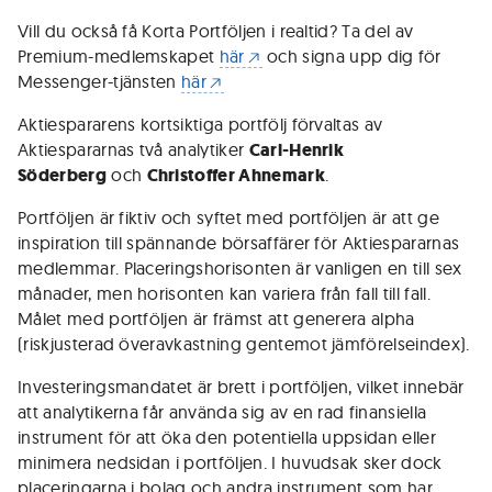
Vill du också få Korta Portföljen i realtid? Ta del av
Premium-medlemskapet
här
och signa upp dig för
Messenger-tjänsten
här
Aktiespararens kortsiktiga portfölj förvaltas av
Aktiespararnas två analytiker
Carl-Henrik
Söderberg
och
Christoffer Ahnemark
.
Portföljen är fiktiv och syftet med portföljen är att ge
inspiration till spännande börsaffärer för Aktiespararnas
medlemmar. Placeringshorisonten är vanligen en till sex
månader, men horisonten kan variera från fall till fall.
Målet med portföljen är främst att generera alpha
(riskjusterad överavkastning gentemot jämförelseindex).
Investeringsmandatet är brett i portföljen, vilket innebär
att analytikerna får använda sig av en rad finansiella
instrument för att öka den potentiella uppsidan eller
minimera nedsidan i portföljen. I huvudsak sker dock
placeringarna i bolag och andra instrument som har