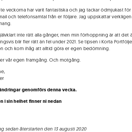
te veckorna har varit fantastiska och jag tackar ödmjukast för 
mail och telefonsamtal från er följare. Jag uppskattar verkligen
mang.
självklart inte rätt alla gånger, men min förhoppning är att det
ingsvis blir fler rätt än fel under 2021. Se tipsen i Korta Portföl
ion och kom ihåg att alltid göra er egen bedömning.
äger vår egen framgång. Och motgång.
ne,
er
rändringar genomförs denna vecka.
n i sin helhet finner ni nedan
ng sedan återstarten den 13 augusti 2020