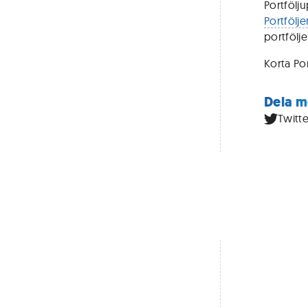
Portfölj
Portfölje
portfölj
Korta Po
Dela m
Twitte