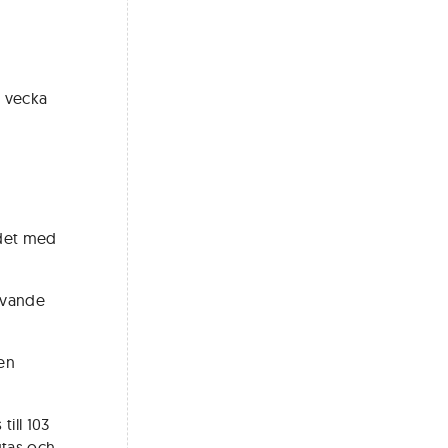
n vecka
ndet med
rivande
 en
ill 103
utas och