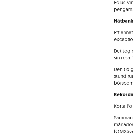
Eolus Vin
pengarna
Nätbank
Ett anna
exceptio
Det tog 
sin resa.
Den tidi
stund ru
börscome
Rekordn
Korta Por
Sammanvä
månader 
(OMXSGI)