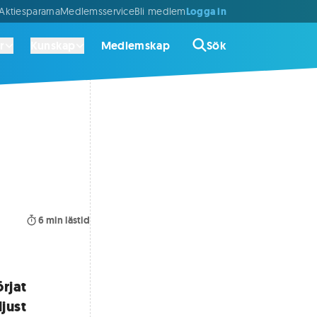
Logga in
ktiespararna
Medlemsservice
Bli medlem
r
Kunskap
Medlemskap
Sök
6
min lästid
örjat
ljust