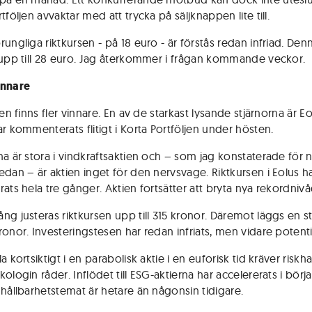
tföljen avvaktar med att trycka på säljknappen lite till.
ungliga riktkursen - på 18 euro - är förstås redan infriad. Den
 upp till 28 euro. Jag återkommer i frågan kommande veckor.
innare
jen finns fler vinnare. En av de starkast lysande stjärnorna är E
ar kommenterats flitigt i Korta Portföljen under hösten.
na är stora i vindkraftsaktien och – som jag konstaterade för 
edan – är aktien inget för den nervsvage. Riktkursen i Eolus h
ats hela tre gånger. Aktien fortsätter att bryta nya rekordnivå
ng justeras riktkursen upp till 315 kronor. Däremot läggs en s
onor. Investeringstesen har redan infriats, men vidare potentia
a kortsiktigt i en parabolisk aktie i en euforisk tid kräver riskh
ologin råder. Inflödet till ESG-aktierna har accelererats i börj
 hållbarhetstemat är hetare än någonsin tidigare.