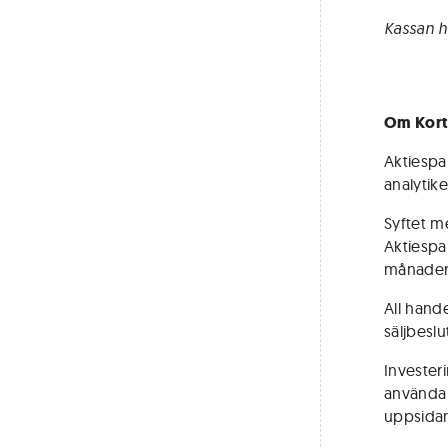
Kassan h
Om Kort
Aktiespar
analytik
Syftet me
Aktiespa
månader, 
All hand
säljbeslut
Investeri
använda 
uppsidan