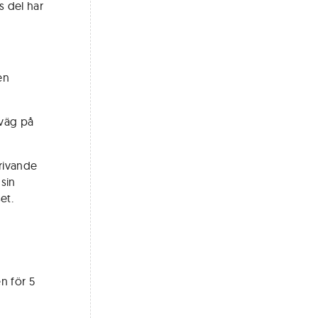
s del har
en
 väg på
krivande
 sin
et.
n för 5