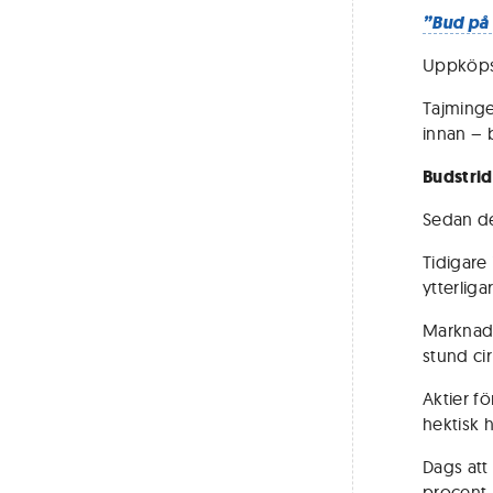
”Bud på 
Uppköps
Tajminge
innan – b
Budstrid 
Sedan de
Tidigare
ytterliga
Marknade
stund ci
Aktier f
hektisk h
Dags att
procent 