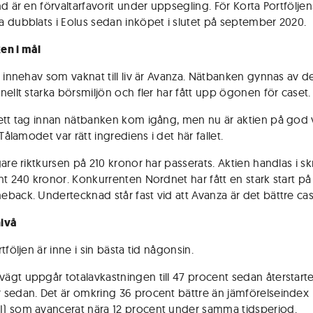
d är en förvaltarfavorit under uppsegling. För Korta Portföljen
 dubblats i Eolus sedan inköpet i slutet på september 2020.
en i mål
t innehav som vaknat till liv är Avanza. Nätbanken gynnas av d
nellt starka börsmiljön och fler har fått upp ögonen för caset.
ett tag innan nätbanken kom igång, men nu är aktien på god
 Tålamodet var rätt ingrediens i det här fallet.
gare riktkursen på 210 kronor har passerats. Aktien handlas i s
nt 240 kronor. Konkurrenten Nordnet har fått en stark start på
back. Undertecknad står fast vid att Avanza är det bättre cas
ivå
tföljen är inne i sin bästa tid någonsin.
gt uppgår totalavkastningen till 47 procent sedan återstarte
sedan. Det är omkring 36 procent bättre än jämförelseindex
 som avancerat nära 12 procent under samma tidsperiod.