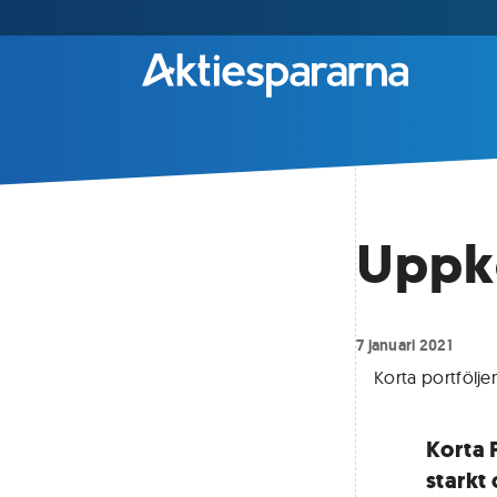
Uppkö
7 januari 2021
Korta portfölje
Korta P
starkt