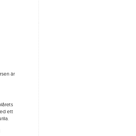
rsen är
olårets
ed ett
ila.
: