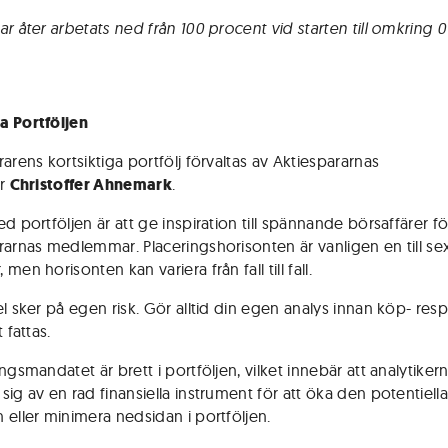
ar åter arbetats ned från 100 procent vid starten till omkring 
a Portföljen
arens kortsiktiga portfölj förvaltas av Aktiespararnas
er
Christoffer Ahnemark
.
d portföljen är att ge inspiration till spännande börsaffärer fö
rarnas medlemmar. Placeringshorisonten är vanligen en till se
men horisonten kan variera från fall till fall.
el sker på egen risk. Gör alltid din egen analys innan köp- res
 fattas.
ngsmandatet är brett i portföljen, vilket innebär att analytikern
sig av en rad finansiella instrument för att öka den potentiell
 eller minimera nedsidan i portföljen.