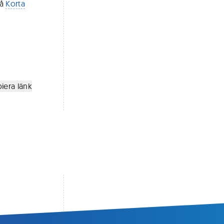
på
Korta
iera länk