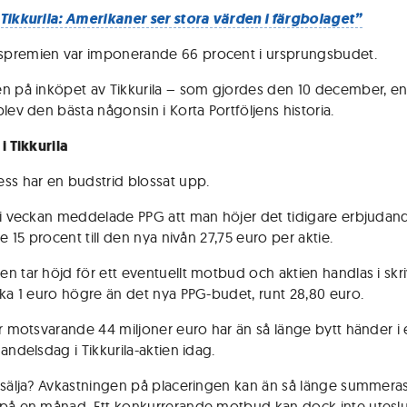
Tikkurila: Amerikaner ser stora värden i färgbolaget”
premien var imponerande 66 procent i ursprungsbudet.
n på inköpet av Tikkurila – som gjordes den 10 december, e
lev den bästa någonsin i Korta Portföljens historia.
i Tikkurila
ss har en budstrid blossat upp.
 i veckan meddelade PPG att man höjer det tidigare erbjuda
re 15 procent till den nya nivån 27,75 euro per aktie.
n tar höjd för ett eventuellt motbud och aktien handlas i sk
rka 1 euro högre än det nya PPG-budet, runt 28,80 euro.
ör motsvarande 44 miljoner euro har än så länge bytt händer i
andelsdag i Tikkurila-aktien idag.
 sälja? Avkastningen på placeringen kan än så länge summeras t
på en månad. Ett konkurrerande motbud kan dock inte utesl