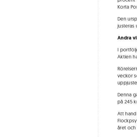
Korta Por
Den urspr
justeras
Andra v
I portföl
Aktien h
Rörelser
veckor s
uppjuster
Denna gå
på 245 kr
Att handl
Flockpsyk
året och