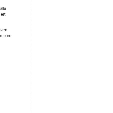
alla
 ert
 även
jen som