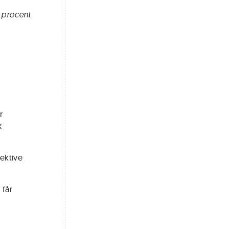
0 procent
r
x
pektive
 får
a