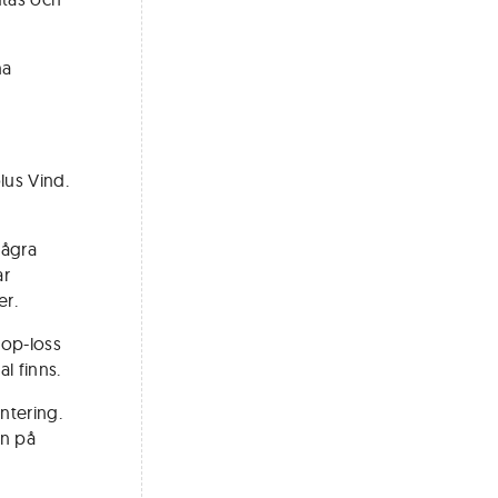
na
olus Vind.
några
ar
er.
top-loss
l finns.
antering.
an på