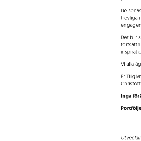
De senas
trevliga 
engage
Det blir 
fortsättn
inspirat
Vi alla 
Er Tillgiv
Christoff
Inga fö
Portfölje
Utveckli