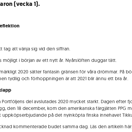
varon (vecka 1).
eflektion
tt tag att vänja sig vid den siffran.
s möjligt i början av ett nytt år. Nyårslöften duggar tätt.
t märkligt 2020 sätter fantasin gränsen för våra drömmar. På bö
en tydlig och förhoppningen är att 2021 blir ännu ett bra år.
lklapp
a Portföljens del avslutades 2020 mycket starkt. Dagen efter fj
lägg, den 18 december, kom den amerikanska färgjätten PPG m
gt uppköpserbjudande på det nyinköpta finska innehavet Tikkur
cknad kommenterade budet samma dag. Läs den artikeln här