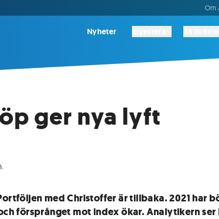
Om A
Nyheter
Investera
Aktivitete
p ger nya lyft
n
.
ortföljen med Christoffer är tillbaka. 2021 har b
 och försprånget mot index ökar. Analytikern ser 