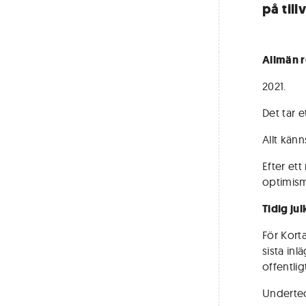
på till
Allmän r
2021.
Det tar e
Allt känn
Efter et
optimism
Tidig ju
För Kort
sista in
offentli
Underte