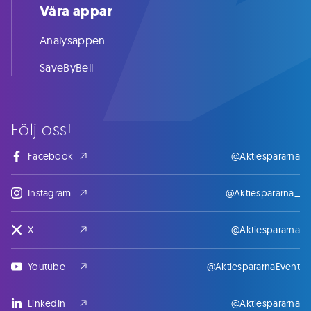
Våra appar
Analysappen
SaveByBell
Följ oss!
Facebook
@Aktiespararna
Instagram
@Aktiespararna_
X
@Aktiespararna
Youtube
@AktiespararnaEvent
LinkedIn
@Aktiespararna