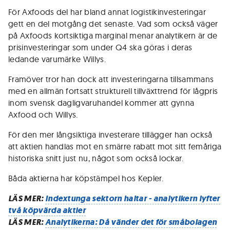
För Axfoods del har bland annat logistikinvesteringar
gett en del motgång det senaste. Vad som också väger
på Axfoods kortsiktiga marginal menar analytikern är de
prisinvesteringar som under Q4 ska göras i deras
ledande varumärke Willys.
Framöver tror han dock att investeringarna tillsammans
med en allmän fortsatt strukturell tillväxttrend för lågpris
inom svensk dagligvaruhandel kommer att gynna
Axfood och Willys.
För den mer långsiktiga investerare tillägger han också
att aktien handlas mot en smärre rabatt mot sitt femåriga
historiska snitt just nu, något som också lockar.
Båda aktierna har köpstämpel hos Kepler.
LÄS MER:
Indextunga sektorn haltar - analytikern lyfter
två köpvärda aktier
LÄS MER:
Analytikerna: Då vänder det för småbolagen