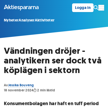
Logga in
Öpp
Nyheter
Analyser
Aktiviteter
Vändningen dröjer -
analytikern ser dock två
köplägen i sektorn
Av
Jessika Bouveng
18 november 2024
2
min lästid
Konsumentbolagen har haft en tuff period