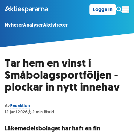
Logga in
Öpp
Nyheter
Analyser
Aktiviteter
Tar hem en vinst i
Småbolagsportföljen -
plockar in nytt innehav
Av
Redaktion
12 juni 2026
2
min lästid
Läkemedelsbolaget har haft en fin