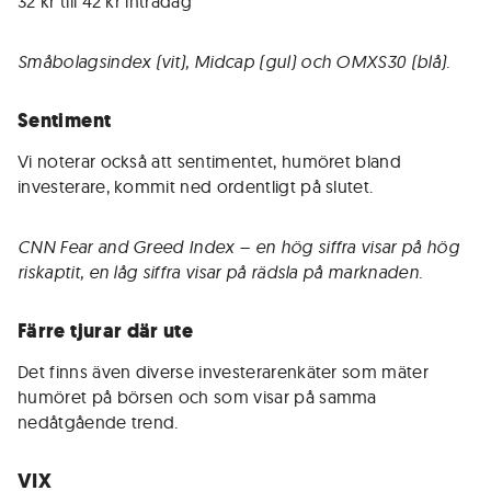
32 kr till 42 kr intradag
Småbolagsindex (vit), Midcap (gul) och OMXS30 (blå).
Sentiment
Vi noterar också att sentimentet, humöret bland
investerare, kommit ned ordentligt på slutet.
CNN Fear and Greed Index – en hög siffra visar på hög
riskaptit, en låg siffra visar på rädsla på marknaden.
Färre tjurar där ute
Det finns även diverse investerarenkäter som mäter
humöret på börsen och som visar på samma
nedåtgående trend.
VIX