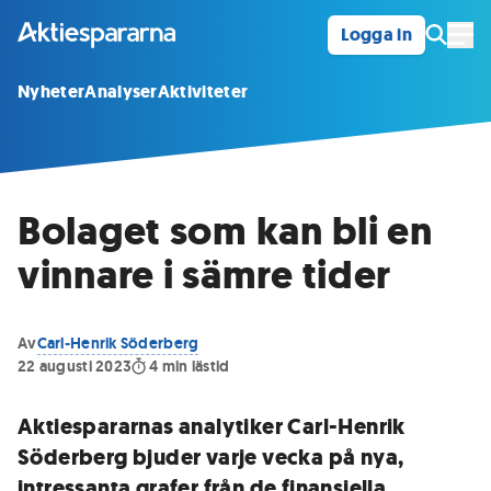
Logga in
Öpp
Nyheter
Analyser
Aktiviteter
Bolaget som kan bli en
vinnare i sämre tider
Av
Carl-Henrik Söderberg
22 augusti 2023
4
min lästid
Aktiespararnas analytiker Carl-Henrik
Söderberg bjuder varje vecka på nya,
intressanta grafer från de finansiella