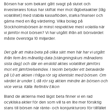
Börsen har som bekant gått svagt på slutet och
investerares fokus har skiftat mer mot lågbetaaktier (låg
volatilitet) med stabila kassaflöden, starka finanser och
gärna med en låg värdering. Vilka bolag på
Stockholmsbörsen är minst respektive mest volatila när
vi jämför mot börsen? Vi har utgått ifrån att börsvärdet
måste överstiga 10 miljarder.
Det går att mäta beta på olika sätt men här har vi utgått
ifrån fem års månatlig data (stängningskurs månadens
sista dag) och där en enskild akties volatilitet jämförs
mot ett jämförelseindex. I teorin betyder ett betavärde
på 1,0 att aktien i fråga rör sig identiskt med börsen. Om
värdet är under 1, då rör sig aktien mindre än börsen och
vice versa. Källa: Refinitiv Eikon
Bland de aktierna med lägst beta finner vi en rad
ocykliska aktier för den som vill ta en lite mer försiktig
stans till börsen när ränte- och konjunkturoro för tillfället