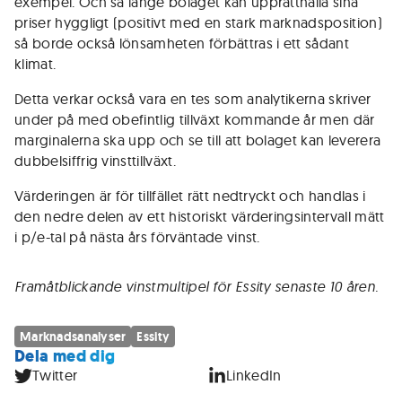
exempel. Och så länge bolaget kan upprätthålla sina
priser hyggligt (positivt med en stark marknadsposition)
så borde också lönsamheten förbättras i ett sådant
klimat.
Detta verkar också vara en tes som analytikerna skriver
under på med obefintlig tillväxt kommande år men där
marginalerna ska upp och se till att bolaget kan leverera
dubbelsiffrig vinsttillväxt.
Värderingen är för tillfället rätt nedtryckt och handlas i
den nedre delen av ett historiskt värderingsintervall mätt
i p/e-tal på nästa års förväntade vinst.
Framåtblickande vinstmultipel för Essity senaste 10 åren.
Marknadsanalyser
Essity
Dela med dig
Twitter
LinkedIn