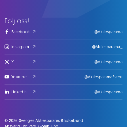
Följ oss!
Facebook
@Aktiespararna
Instagram
@Aktiespararna_
X
@Aktiespararna
Youtube
@AktiespararnaEvent
LinkedIn
@Aktiespararna
© 2026 Sveriges Aktiesparares Riksförbund
Ansvarig utgivare: Göran Lind