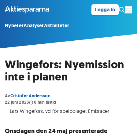
Logga in
Öpp
Nyheter
Analyser
Aktiviteter
Wingefors: Nyemission
inte i planen
Av
Cristofer Andersson
22 juni 2023
6
min lästid
Lars Wingefors, vd för spelbolaget Embracer.
Onsdagen den 24 maj presenterade