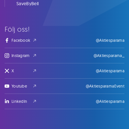
SaveByBell
Följ oss!
Facebook
@Aktiespararna
Instagram
@Aktiespararna_
X
@Aktiespararna
Youtube
@AktiespararnaEvent
LinkedIn
@Aktiespararna