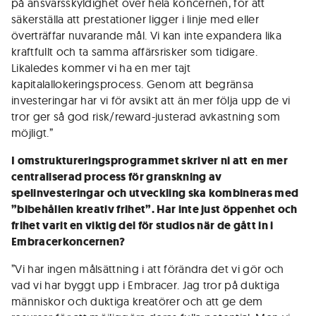
på ansvarsskyldighet över hela koncernen, för att
säkerställa att prestationer ligger i linje med eller
överträffar nuvarande mål. Vi kan inte expandera lika
kraftfullt och ta samma affärsrisker som tidigare.
Likaledes kommer vi ha en mer tajt
kapitalallokeringsprocess. Genom att begränsa
investeringar har vi för avsikt att än mer följa upp de vi
tror ger så god risk/reward-justerad avkastning som
möjligt.”
I omstruktureringsprogrammet skriver ni att
en mer
centraliserad process för granskning av
spelinvesteringar och utveckling ska kombineras med
”bibehållen kreativ frihet”. Har inte just öppenhet och
frihet varit en viktig del för studios när de gått in i
Embracerkoncernen?
”Vi har ingen målsättning i att förändra det vi gör och
vad vi har byggt upp i Embracer. Jag tror på duktiga
människor och duktiga kreatörer och att ge dem