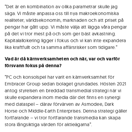
”Det är en kombination av olika parametrar skulle jag
säga. Vi måste anpassa oss till nya makroekonomiska
realiteter; världsekonomin, marknaden och att priset på
pengar har gått upp. Vi måste välja att lägga våra pengar
på det vi tror mest på och som ger bäst avkastning.
Kapitalallokering ligger i fokus och vi kan inte expandera
lika kraftfullt och ta samma affärsrisker som tidigare.”
Vad är då kärnverksamheten och när, var och varför
försvann fokus på denna?
”PC och konsolspel har varit en kärnverksamhet för
Embracer Group sedan bolaget grundades. Hösten 2021
antog styrelsen en breddad transmedial strategi när vi
skulle expandera inom media där det finns en synergi
med dataspel – därav förvärven av Asmodee, Dark
Horse och Middle-Earth Enterprises. Denna strategi gäller
fortfarande – vi tror fortfarande transmedia kan skapa
stora långsiktiga värden för aktieägarna”.