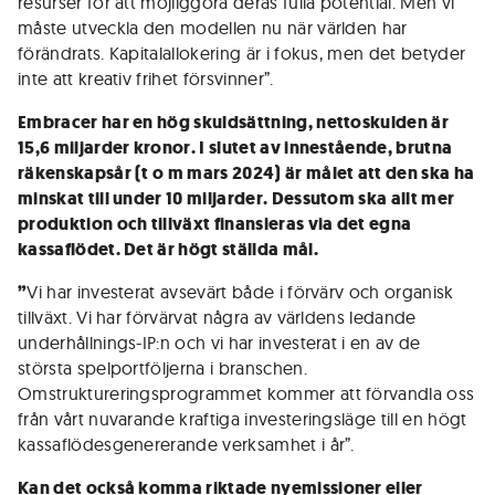
resurser för att möjliggöra deras fulla potential. Men vi
måste utveckla den modellen nu när världen har
förändrats. Kapitalallokering är i fokus, men det betyder
inte att kreativ frihet försvinner”.
Embracer har en hög skuldsättning, nettoskulden är
15,6 miljarder kronor. I slutet av innestående, brutna
räkenskapsår (t o m mars 2024) är målet att den ska ha
minskat till under 10 miljarder. Dessutom ska allt mer
produktion och tillväxt finansieras via det egna
kassaflödet. Det är högt ställda mål.
”
Vi har investerat avsevärt både i förvärv och organisk
tillväxt. Vi har förvärvat några av världens ledande
underhållnings-IP:n och vi har investerat i en av de
största spelportföljerna i branschen.
Omstruktureringsprogrammet kommer att förvandla oss
från vårt nuvarande kraftiga investeringsläge till en högt
kassaflödesgenererande verksamhet i år”.
Kan det också komma riktade nyemissioner eller