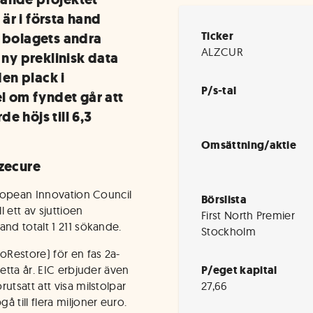
är i första hand
Ticker
I bolagets andra
ALZCUR
 ny preklinisk data
en plack i
P/s-tal
el om fyndet går att
e höjs till 6,3
Omsättning/aktie
lzecure
uropean Innovation Council
Börslista
l ett av sjuttioen
First North Premier
nd totalt 1 211 sökande.
Stockholm
oRestore) för en fas 2a-
detta år. EIC erbjuder även
P/eget kapital
utsatt att visa milstolpar
27,66
 till flera miljoner euro.