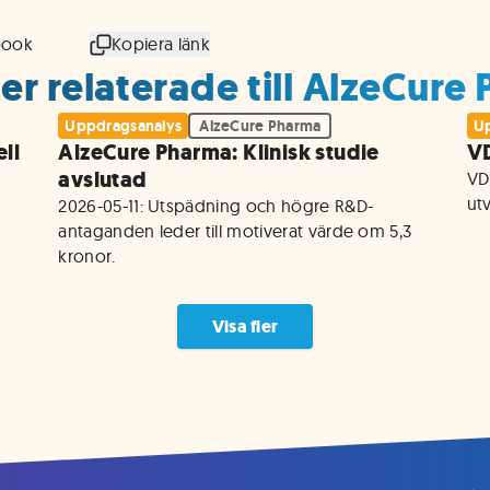
book
Kopiera länk
er relaterade till AlzeCure
Uppdragsanalys
AlzeCure Pharma
Up
ll
AlzeCure Pharma: Klinisk studie
VD
avslutad
VD
utv
2026-05-11: Utspädning och högre R&D-
antaganden leder till motiverat värde om 5,3 
kronor. 
Visa fler