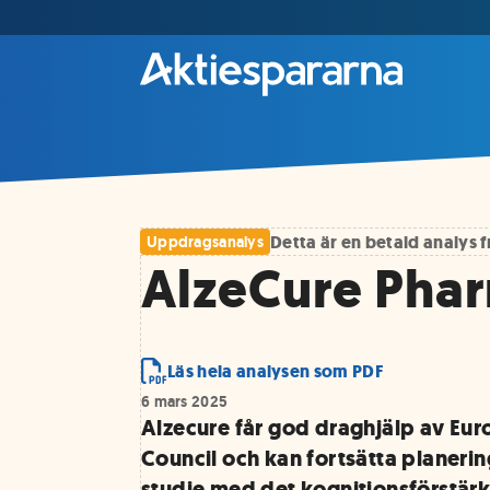
Detta är en betald analys
Uppdragsanalys
AlzeCure Phar
Läs hela analysen som PDF
6 mars 2025
Alzecure får god draghjälp av Eu
Council och kan fortsätta planerin
studie med det kognitionsförstär