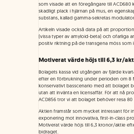
som visade att en föregångare till ACD68
skadligt plack i hjärnan på mus, en egens
substans, kallad gamma-sekretas modulator, i
Artikeln visade också data på att proportio
(vissa typer av amyloid-beta) och ofarliga a
positiv riktning på de transgena möss som i
Motiverat värde höjs till 6,3 kr/akt
Bolagets kassa vid utgången av fjärde kvarta
efter en förbrukning under perioden om 8 MS
konservativt basscenario med att bolaget b
utan att invänta en licensaffär. För att nå 
ACD856 tror vi att bolaget behöver resa 80 
Aktien framstår som mycket intressant för 
exponering mot innovativa, first-in-class pr
Motiverat värde höjs till 6,3 kronor/aktie eft
bidraget.