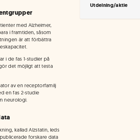
Utdelning/aktie
ientgrupper
patienter med Alzheimer,
ara i framtiden, såsom
ningen är att förbättra
eskapacitet.
r i de fas 1-studier på
 gör det möjligt att testa
ator av en receptorfamilj
d en fas 2-studie
om neurologi.
data
ing, kallad Alzstatin, leds
publicerade forskare data