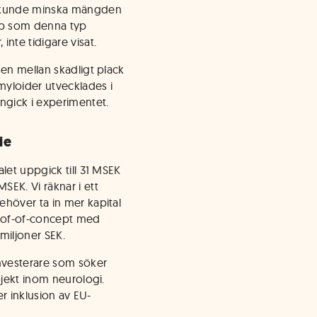
0 kunde minska mängden
kap som denna typ
nte tidigare visat.
nen mellan skadligt plack
myloider utvecklades i
ngick i experimentet.
ie
let uppgick till 31 MSEK
EK. Vi räknar i ett
ehöver ta in mer kapital
proof-of-concept med
miljoner SEK.
investerare som söker
ojekt inom neurologi.
er inklusion av EU-