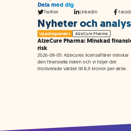
Dela med dig
Twitter
LinkedIn
Face
Nyheter och analys
Uppdragsanalys
AlzeCure Pharma
AlzeCure Pharma: Minskad finansie
risk
2026-08-05: Alzecures licensaffärer minskar 
den finansiella risken och vi höjer det 
motiverade värdet till 8,9 kronor per aktie.