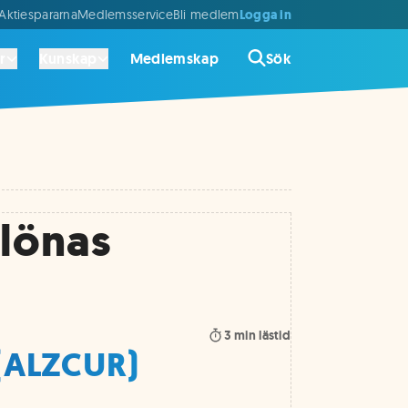
Logga in
ktiespararna
Medlemsservice
Bli medlem
r
Kunskap
Medlemskap
Sök
elönas
3
min lästid
(ALZCUR)