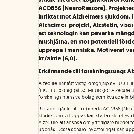
ACD856 (NeuroRestore). Projektet 
inriktat mot Alzheimers sjukdom. 
Alzheimer-projekt, Alzstatin, visar
att teknologin kan påverka mängd
mushjärna, en stor potentiell förd
upprepa i människa. Motiverat värd
kr/aktie (6,0).
Erkännande till forskningstungt A
Alzecure har fått viktig draghjälp av EU:s E
(EIC). Ett bidrag på 2,5 MEUR gör Alzecure til
forskningsintensiva bolag som kvalade in bla
Bidraget går till att förbereda ACD856 (Neur
studie som vi hoppas kan starta i slutet av 
AlzeCure att ansöka om ytterligare medel för
uppnås. Dessa senare investeringar kan uppgå