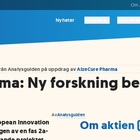
Om A
Nyheter
Investera
Aktivitete
 från Analysguiden på uppdrag av
AlzeCure Pharma
ma: Ny forskning b
Av
Analysguiden
Om aktien 
ropean Innovation
gen av en fas 2a-
kande projektet