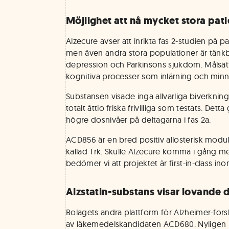
Möjlighet att nå mycket stora pat
Alzecure avser att inrikta fas 2-studien på 
men även andra stora populationer är tänkb
depression och Parkinsons sjukdom. Målsätt
kognitiva processer som inlärning och minn
Substansen visade inga allvarliga biverkninga
totalt åttio friska frivilliga som testats. Detta
högre dosnivåer på deltagarna i fas 2a.
ACD856 är en bred positiv allosterisk modul
kallad Trk. Skulle Alzecure komma i gång me
bedömer vi att projektet är first-in-class in
Alzstatin-substans visar lovande 
Bolagets andra plattform för Alzheimer-forskn
av läkemedelskandidaten ACD680. Nyligen 