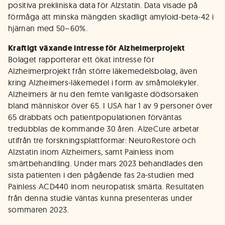
positiva prekliniska data för Alzstatin. Data visade på
förmåga att minska mängden skadligt amyloid-beta-42 i
hjärnan med 50–60%.
Kraftigt växande intresse för Alzheimerprojekt
Bolaget rapporterar ett ökat intresse för
Alzheimerprojekt från större läkemedelsbolag, även
kring Alzheimers-läkemedel i form av småmolekyler.
Alzheimers är nu den femte vanligaste dödsorsaken
bland människor över 65. I USA har 1 av 9 personer över
65 drabbats och patientpopulationen förväntas
tredubblas de kommande 30 åren. AlzeCure arbetar
utifrån tre forskningsplattformar: NeuroRestore och
Alzstatin inom Alzheimers, samt Painless inom
smärtbehandling. Under mars 2023 behandlades den
sista patienten i den pågående fas 2a-studien med
Painless ACD440 inom neuropatisk smärta. Resultaten
från denna studie väntas kunna presenteras under
sommaren 2023.