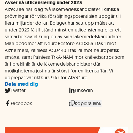
Avser nå utlicensiering under 2023
AlzeCure har idag två läkemedelskandidater i kliniska
prövningar för vilka försäljningspotentialen uppgår till
flera miljarder dollar. Bolaget har satt upp målet att
under 2023 få till stånd minst en utlicensiering eller ett
samarbetsavtal kring en av sina läkemedelskandidater.
Man bedömer att NeuroRestore ACD856 i fas 1 mot
Alzheimers, Painless ACD440 i fas 2a mot neuropatisk
smärta, samt Painless TrkA-NAM mot knäledsartros som
är i preklinik är de läkemedelskandidater där
möjligheterna just nu är störst för en licensaffär. Vi
upprepar vår riktkurs 9 kr för AlzeCure.
Dela med dig
Twitter
LinkedIn
Facebook
Kopiera länk