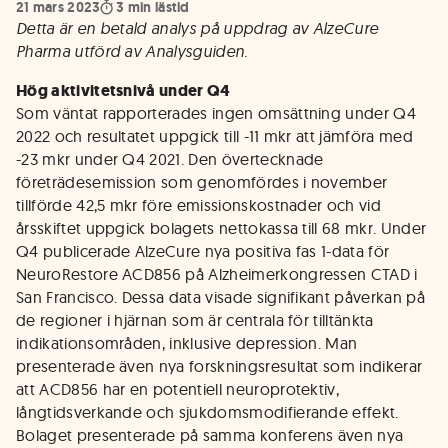
21 mars 2023
3
min lästid
Detta är en betald analys på uppdrag av AlzeCure
Pharma utförd av Analysguiden.
Hög aktivitetsnivå under Q4
Som väntat rapporterades ingen omsättning under Q4
2022 och resultatet uppgick till -11 mkr att jämföra med
-23 mkr under Q4 2021. Den övertecknade
företrädesemission som genomfördes i november
tillförde 42,5 mkr före emissionskostnader och vid
årsskiftet uppgick bolagets nettokassa till 68 mkr. Under
Q4 publicerade AlzeCure nya positiva fas 1-data för
NeuroRestore ACD856 på Alzheimerkongressen CTAD i
San Francisco. Dessa data visade signifikant påverkan på
de regioner i hjärnan som är centrala för tilltänkta
indikationsområden, inklusive depression. Man
presenterade även nya forskningsresultat som indikerar
att ACD856 har en potentiell neuroprotektiv,
långtidsverkande och sjukdomsmodifierande effekt.
Bolaget presenterade på samma konferens även nya