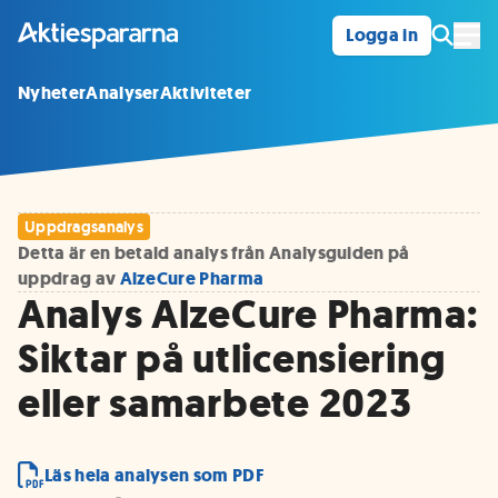
Logga in
Öpp
Nyheter
Analyser
Aktiviteter
Uppdragsanalys
Detta är en betald analys från Analysguiden på
uppdrag av
AlzeCure Pharma
Analys AlzeCure Pharma:
Siktar på utlicensiering
eller samarbete 2023
Läs hela analysen som PDF