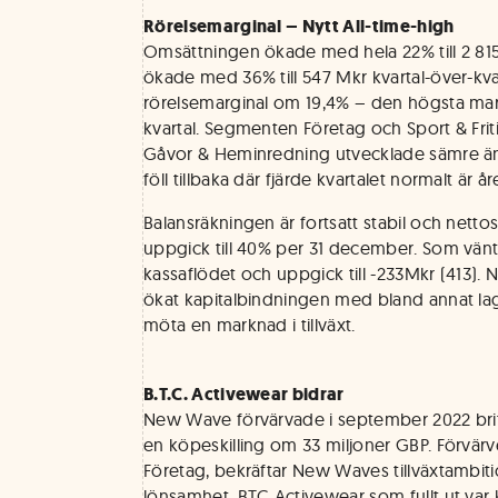
Rörelsemarginal – Nytt All-time-high
Omsättningen ökade med hela 22% till 2 815
ökade med 36% till 547 Mkr kvartal-över-kv
rörelsemarginal om 19,4% – den högsta mar
kvartal. Segmenten Företag och Sport & Fritid
Gåvor & Heminredning utvecklade sämre än
föll tillbaka där fjärde kvartalet normalt är å
Balansräkningen är fortsatt stabil och nett
uppgick till 40% per 31 december. Som vän
kassaflödet och uppgick till -233Mkr (413)
ökat kapitalbindningen med bland annat l
möta en marknad i tillväxt.
B.T.C. Activewear bidrar
New Wave förvärvade i september 2022 brit
en köpeskilling om 33 miljoner GBP. Förvärv
Företag, bekräftar New Waves tillväxtambit
lönsamhet. BTC Activewear som fullt ut var 