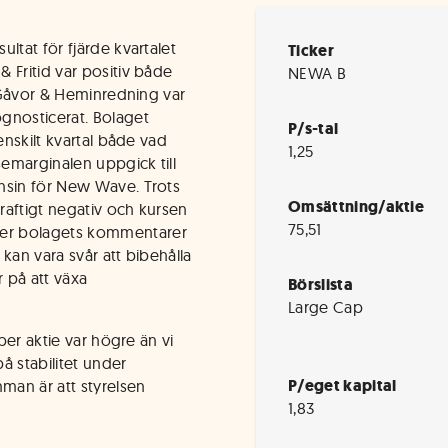
ltat för fjärde kvartalet
Ticker
 Fritid var positiv både
NEWA B
t Gåvor & Heminredning var
gnosticerat. Bolaget
P/s-tal
enskilt kvartal både vad
1,25
semarginalen uppgick till
nsin för New Wave. Trots
Omsättning/aktie
kraftigt negativ och kursen
75,51
er bolagets kommentarer
kan vara svår att bibehålla
r på att växa
Börslista
Large Cap
 per aktie var högre än vi
å stabilitet under
P/eget kapital
man är att styrelsen
1,83