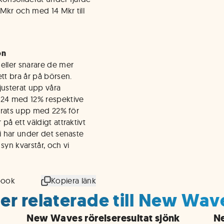
Mkr och med 14 Mkr till
on
eller snarare de mer
tt bra år på börsen.
justerat upp våra
2024 med 12% respektive
terats upp med 22% för
på ett väldigt attraktivt
Vi har under det senaste
 syn kvarstår, och vi
book
Kopiera länk
er relaterade till New Wa
New Waves rörelseresultat sjönk
Ne