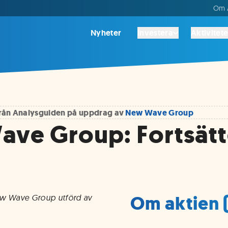
Om A
Nyheter
Investera
Aktivitete
 från Analysguiden på uppdrag av
New Wave Group
ve Group: Fortsätt
Om aktien 
New Wave Group utförd av