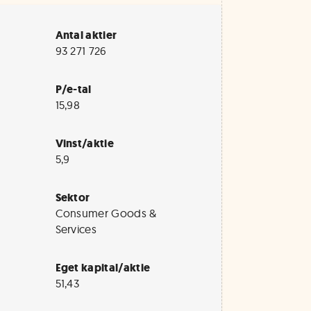
Antal aktier
93 271 726
P/e-tal
15,98
Vinst/aktie
5,9
Sektor
Consumer Goods &
Services
Eget kapital/aktie
51,43