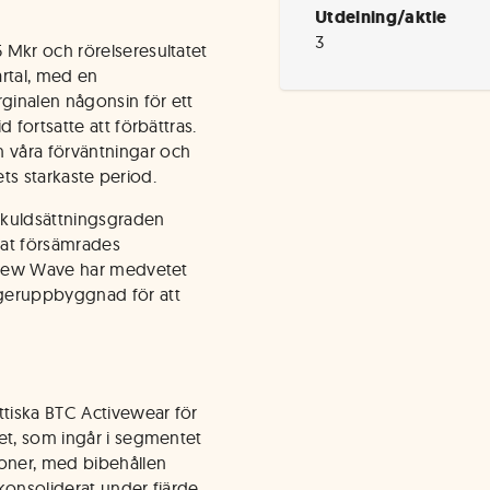
Utdelning/aktie
3
 Mkr och rörelseresultatet
artal, med en
ginalen någonsin för ett
 fortsatte att förbättras.
 våra förväntningar och
rets starkaste period.
oskuldsättningsgraden
tat försämrades
. New Wave har medvetet
ageruppbyggnad för att
tiska BTC Activewear för
et, som ingår i segmentet
ioner, med bibehållen
konsoliderat under fjärde