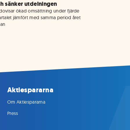
h sänker utdelningen
dovisar ökad omsättning under fjärde 
artalet jämfört med samma period året 
nan
Aktiespararna
Om Aktiespararna
Press