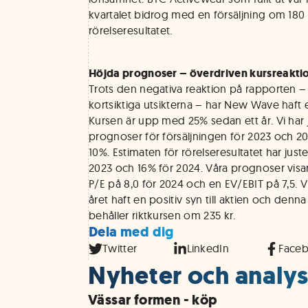
kvartalet bidrog med en försäljning om 180 
rörelseresultatet.
Höjda prognoser – överdriven kursreakti
Trots den negativa reaktion på rapporten – 
kortsiktiga utsikterna – har New Wave haft e
Kursen är upp med 25% sedan ett år. Vi har 
prognoser för försäljningen för 2023 och 
10%. Estimaten för rörelseresultatet har jus
2023 och 16% för 2024. Våra prognoser visar 
P/E på 8,0 för 2024 och en EV/EBIT på 7,5. 
året haft en positiv syn till aktien och denna
behåller riktkursen om 235 kr.
Dela med dig
Twitter
LinkedIn
Face
Nyheter och analys
Vässar formen - köp