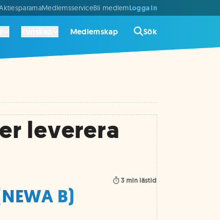
Logga in
ktiespararna
Medlemsservice
Bli medlem
r
Kunskap
Medlemskap
Sök
er leverera
3
min lästid
(NEWA B)