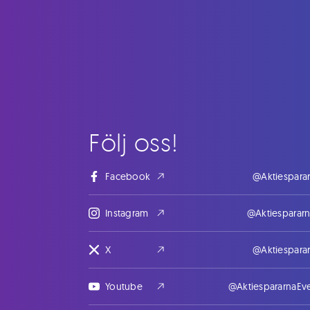
Följ oss!
Facebook
@Aktiespara
Instagram
@Aktiesparar
X
@Aktiespara
Youtube
@AktiespararnaEv