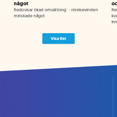
något
oc
Redovisar ökad omsättning  - rörelsevinsten 
Re
kv
in
Visa fler