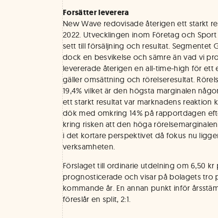
Forsätter leverera
New Wave redovisade återigen ett starkt resu
2022. Utvecklingen inom Företag och Sport &
sett till försäljning och resultat. Segmente
dock en besvikelse och sämre än vad vi pro
levererade återigen en all-time-high för ett 
gäller omsättning och rörelseresultat. Rörel
19,4% vilket är den högsta marginalen någo
ett starkt resultat var marknadens reaktion 
dök med omkring 14% på rapportdagen eft
kring risken att den höga rörelsemarginalen 
i det kortare perspektivet då fokus nu ligge
verksamheten.
Förslaget till ordinarie utdelning om 6,50 kr
prognosticerade och visar på bolagets tro p
kommande år. En annan punkt inför årsstäm
föreslår en split, 2:1.