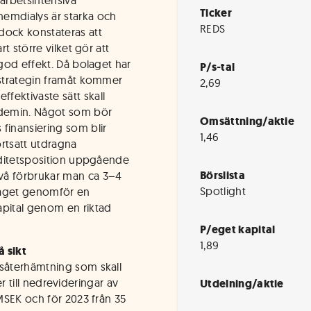
arbetsintensiva
Ticker
hemdialys är starka och
REDS
dock konstateras att
rt större vilket gör att
 god effekt. Då bolaget har
P/s-tal
 strategin framåt kommer
2,69
fektivaste sätt skall
andemin. Något som bör
Omsättning/aktie
finansiering som blir
1,46
rtsatt utdragna
viditetsposition uppgående
Börslista
vå förbrukar man ca 3–4
Spotlight
laget genomför en
apital genom en riktad
P/eget kapital
1,89
å sikt
gsåterhämtning som skall
der till nedrevideringar av
Utdelning/aktie
 MSEK och för 2023 från 35