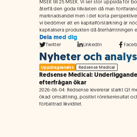
MSEK till 25 MSEK. Vi ser stor uppsida för 
återfå den goda tillväxten då man fortfaran
marknadsandel men i det korta perspektive
vi bedömer att en kapitalförstärkning är nöd
kapitalisera produkten då återhämtningen e
Dela med dig
Twitter
LinkedIn
Face
Nyheter och analys
Uppdragsanalys
Redsense Medical
Redsense Medical: Underliggand
efterfrågan ökar
2026-06-04: Redsense levererar starkt Q1 m
ökad omsättning, positivt rörelseresultat och
förbättrad likviditet.