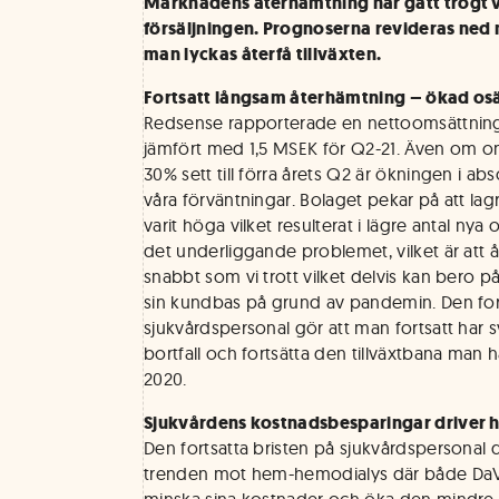
Marknadens återhämtning har gått trögt 
försäljningen. Prognoserna revideras ned 
man lyckas återfå tillväxten.
Fortsatt långsam återhämtning – ökad os
Redsense rapporterade en nettoomsättning
jämfört med 1,5 MSEK för Q2-21. Även om 
30% sett till förra årets Q2 är ökningen i abs
våra förväntningar. Bolaget pekar på att lag
varit höga vilket resulterat i lägre antal ny
det underliggande problemet, vilket är att 
snabbt som vi trott vilket delvis kan bero på
sin kundbas på grund av pandemin. Den fort
sjukvårdspersonal gör att man fortsatt har 
bortfall och fortsätta den tillväxtbana man 
2020.
Sjukvårdens kostnadsbesparingar driver 
Den fortsatta bristen på sjukvårdspersonal d
trenden mot hem-hemodialys där både DaVit