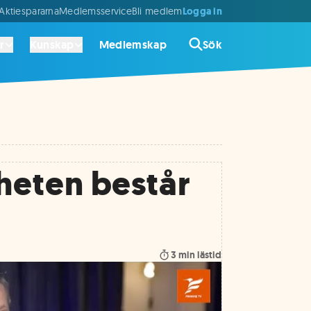
Logga in
ktiespararna
Medlemsservice
Bli medlem
r
Kunskap
Medlemskap
Sök
heten består
3
min lästid