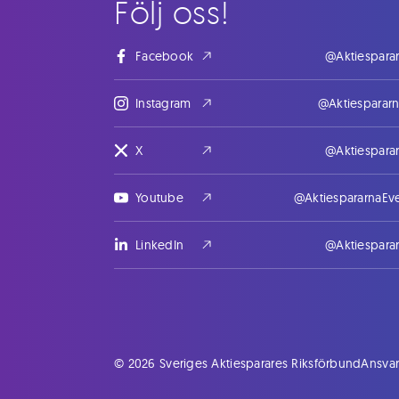
Följ oss!
Facebook
@Aktiespara
Instagram
@Aktiesparar
X
@Aktiespara
Youtube
@AktiespararnaEv
LinkedIn
@Aktiespara
© 2026 Sveriges Aktiesparares Riksförbund
Ansvar