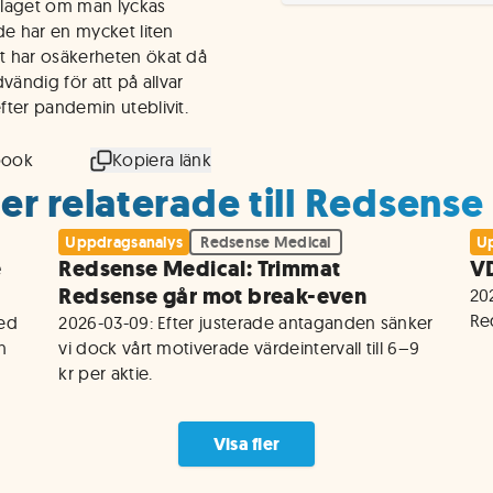
bolaget om man lyckas
de har en mycket liten
t har osäkerheten ökat då
vändig för att på allvar
fter pandemin uteblivit.
book
Kopiera länk
er relaterade till Redsense
Uppdragsanalys
Redsense Medical
Up
e
Redsense Medical: Trimmat
VD
Redsense går mot break-even
202
Re
ed 
2026-03-09: Efter justerade antaganden sänker 
 
vi dock vårt motiverade värdeintervall till 6–9 
kr per aktie.
Visa fler