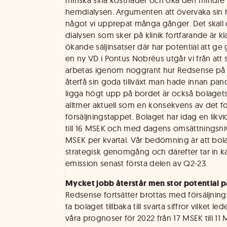
minska sina kostnader och öka den mindre 
hemdialysen. Argumenten att övervaka sin 
något vi upprepat många gånger. Det skall 
dialysen som sker på klinik fortfarande är kla
ökande säljinsatser där har potential att ge
en ny VD i Pontus Nobréus utgår vi från att
arbetas igenom noggrant hur Redsense på ef
återfå sin goda tillväxt man hade innan p
ligga högt upp på bordet är också bolagets 
alltmer aktuell som en konsekvens av det fo
försäljningstappet. Bolaget har idag en lik
till 16 MSEK och med dagens omsättningsni
MSEK per kvartal. Vår bedömning är att bo
strategisk genomgång och därefter tar in k
emission senast första delen av Q2-23.
Mycket jobb återstår men stor potential p
Redsense fortsätter brottas med försäljnin
ta bolaget tillbaka till svarta siffror vilket le
våra prognoser för 2022 från 17 MSEK till 11