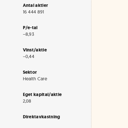
Antal aktier
16 444 891
P/e-tal
−8,93
Vinst/aktie
−0,44
Sektor
Health Care
Eget kapital/aktie
2,08
Direktavkastning