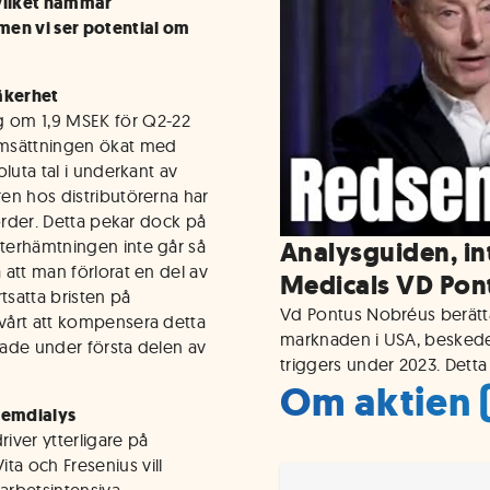
vilket hämmar
men vi ser potential om
äkerhet
 om 1,9 MSEK för Q2-22
omsättningen ökat med
oluta tal i underkant av
ren hos distributörerna har
a order. Detta pekar dock på
återhämtningen inte går så
Analysguiden, i
 att man förlorat en del av
Medicals VD Pon
satta bristen på
Vd Pontus Nobréus berätta
svårt att kompensera detta
marknaden i USA, beskede
hade under första delen av
triggers under 2023. Dett
Om aktien 
hemdialys
river ytterligare på
a och Fresenius vill