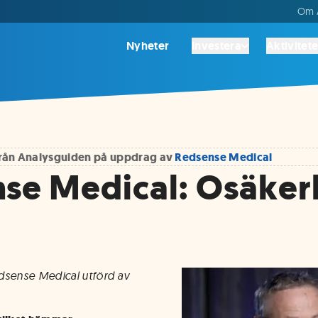
Om A
Nyheter
Investera
Aktivitete
 från Analysguiden på uppdrag av
Redsense Medical
se Medical: Osäker
dsense Medical utförd av