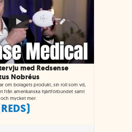
ntervju med Redsense
tus Nobréus
r om bolagets produkt, sin roll som vd,
t från amerikanska hjärtförbundet samt
a och mycket mer.
(REDS)