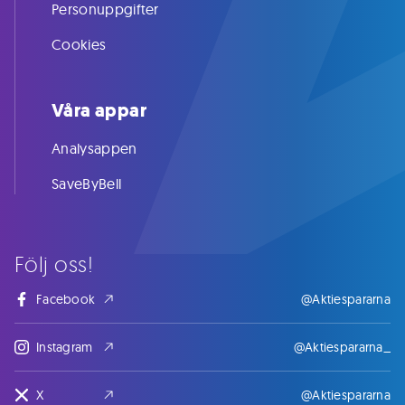
Personuppgifter
Cookies
Våra appar
Analysappen
SaveByBell
Följ oss!
Facebook
@Aktiespararna
Instagram
@Aktiespararna_
X
@Aktiespararna