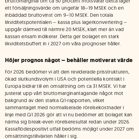
bruttomarginal om ca 50 procent motsvarar detta lager
ett försäljningsvärde om ungefär 18–19 MSEK och en
inbäddad bruttovinst om 9–10 MSEK. Den totala
likviditetspotentialen – kassa plus lagerkonvertering –
uppgår därmed till närmre 20 MSEK, klart mer än vad
kassan ensam indikerar. Detta ger bolaget en stark
likviditetsbuffert in i 2027 om våra prognoser håller.
Höjer prognos något – behåller motiverat värde
För 2026 bedömer vi att den reviderade prisstrukturen,
ökad slutkundsvolym i USA och potentiella kontrakt i
Europa bidrar till en omsättning om ca 31 MSEK. Vi har
justerat upp vårt bruttomarginantagande något mot
bakgrund av den starka Q1-rapporten, vilket
sammantaget med normaliserade rörelsekostnader i
linje med Q1 2026 gör att vi nu bedömer att bolaget kan
närma sig break-even rörelseresultat redan under 2026.
Kassaflödespositivt utfall bedöms möjligt under 2027 om
omsättningstillväxten håller i sig.