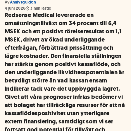
Av
Analysguiden
4 juni 2026
3
min lästid
Redsense Medical levererade en
omsättningstillväxt om 34 procent till 6,4
MSEK och ett positivt rörelseresultat om 1,1
MSEK, drivet av ökad underliggande
efterfrågan, förbättrad prissättning och
lägre kostnader. Den finansiella ställningen
har stärkts genom positivt kassaflöde, och
den underliggande likviditetspotentialen är
betydligt större än vad kassan ensam
indikerar tack vare det uppbyggda lagret.
Givet att våra prognoser infrias bedömer vi
att bolaget har tillräckliga resurser för att nå
kassaflödespositivitet utan ytterligare
extern finansiering, samtidigt som vi ser
fortsatt god potential för tillväxt och