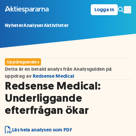
Logga in
Öpp
Nyheter
Analyser
Aktiviteter
Uppdragsanalys
Detta är en betald analys från Analysguiden på
uppdrag av
Redsense Medical
Redsense Medical:
Underliggande
efterfrågan ökar
Läs hela analysen som PDF