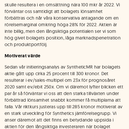
skulle resultera i en omsättning nära 100 mkr år 2022. Vi
förväntar oss samtidigt att bolagets lönsamhet
förbättras och når våra konservativa antagande om en
rörelsemarginal omkring höga 28% för 2022. Aktien är
inte billig, men den långsiktiga potentialen ser vi som
hög givet bolagets position, låga marknadspenetration
och produktportfölj.
Motiverat värde
Sedan vår initieringsanalys av SyntheticMR har bolagets
aktie gått upp cirka 25 procent till 300 kronor. Det
resulterar i ev/sales-multipel om 23x för prognosåret
2020 samt ev/ebit 250x. Om vi däremot lyfter blicken ett
par år så förväntar vi oss att den starka tillväxten under
förbättrad lönsamhet snabbt kommer få multiplarna att
falla. Vår riktkurs justeras upp till 285 kronor motiverat av
en stark utveckling för Synthetics jämförelsegrupp. Vi
anser däremot att det finns en betydande uppsida i
aktien för den långsiktiga investeraren när bolaget