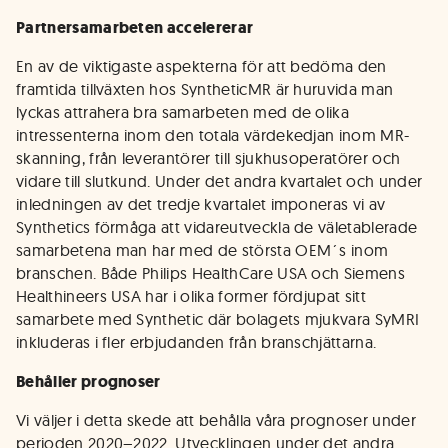
Partnersamarbeten accelererar
En av de viktigaste aspekterna för att bedöma den
framtida tillväxten hos SyntheticMR är huruvida man
lyckas attrahera bra samarbeten med de olika
intressenterna inom den totala värdekedjan inom MR-
skanning, från leverantörer till sjukhusoperatörer och
vidare till slutkund. Under det andra kvartalet och under
inledningen av det tredje kvartalet imponeras vi av
Synthetics förmåga att vidareutveckla de väletablerade
samarbetena man har med de största OEM´s inom
branschen. Både Philips HealthCare USA och Siemens
Healthineers USA har i olika former fördjupat sitt
samarbete med Synthetic där bolagets mjukvara SyMRI
inkluderas i fler erbjudanden från branschjättarna.
Behåller prognoser
Vi väljer i detta skede att behålla våra prognoser under
perioden 2020–2022. Utvecklingen under det andra