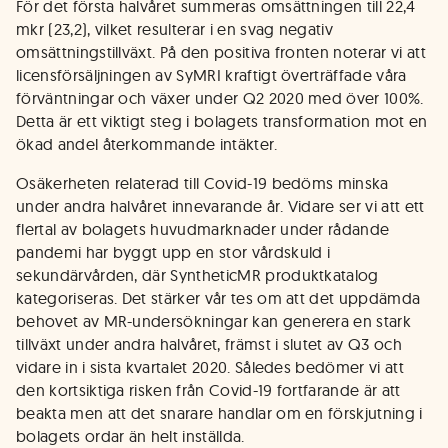
För det första halvåret summeras omsättningen till 22,4
mkr (23,2), vilket resulterar i en svag negativ
omsättningstillväxt. På den positiva fronten noterar vi att
licensförsäljningen av SyMRI kraftigt överträffade våra
förväntningar och växer under Q2 2020 med över 100%.
Detta är ett viktigt steg i bolagets transformation mot en
ökad andel återkommande intäkter.
Osäkerheten relaterad till Covid-19 bedöms minska
under andra halvåret innevarande år. Vidare ser vi att ett
flertal av bolagets huvudmarknader under rådande
pandemi har byggt upp en stor vårdskuld i
sekundärvården, där SyntheticMR produktkatalog
kategoriseras. Det stärker vår tes om att det uppdämda
behovet av MR-undersökningar kan generera en stark
tillväxt under andra halvåret, främst i slutet av Q3 och
vidare in i sista kvartalet 2020. Således bedömer vi att
den kortsiktiga risken från Covid-19 fortfarande är att
beakta men att det snarare handlar om en förskjutning i
bolagets ordar än helt inställda.