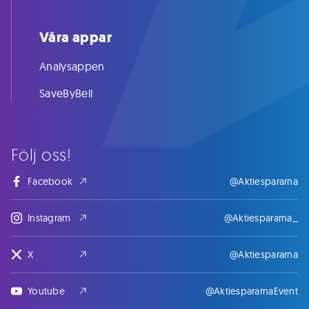
Våra appar
Analysappen
SaveByBell
Följ oss!
Facebook
@Aktiespararna
Instagram
@Aktiespararna_
X
@Aktiespararna
Youtube
@AktiespararnaEvent