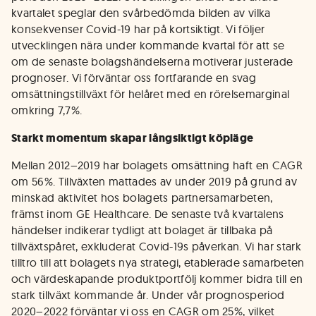
kvartalet speglar den svårbedömda bilden av vilka
konsekvenser Covid-19 har på kortsiktigt. Vi följer
utvecklingen nära under kommande kvartal för att se
om de senaste bolagshändelserna motiverar justerade
prognoser. Vi förväntar oss fortfarande en svag
omsättningstillväxt för helåret med en rörelsemarginal
omkring 7,7%.
Starkt momentum skapar långsiktigt köpläge
Mellan 2012–2019 har bolagets omsättning haft en CAGR
om 56%. Tillväxten mattades av under 2019 på grund av
minskad aktivitet hos bolagets partnersamarbeten,
främst inom GE Healthcare. De senaste två kvartalens
händelser indikerar tydligt att bolaget är tillbaka på
tillväxtspåret, exkluderat Covid-19s påverkan. Vi har stark
tilltro till att bolagets nya strategi, etablerade samarbeten
och värdeskapande produktportfölj kommer bidra till en
stark tillväxt kommande år. Under vår prognosperiod
2020–2022 förväntar vi oss en CAGR om 25%, vilket