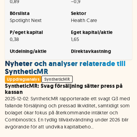
0,89
−0,9
Börslista
Sektor
Spotlight Next
Health Care
P/eget kapital
Eget kapital/aktie
0,38
1,65
Utdelning/aktie
Direktavkastning
Nyheter och analyser relaterade till
SyntheticMR
Uppdragsanalys
SyntheticMR
SyntheticMR: Svag försäljning sätter press på
kassan
2025-12-02: SyntheticMR rapporterade ett svagt Q3 med 
fallande försäljning och pressad likviditet, samtidigt som 
bolaget ökar fokus på återkommande intäkter och 
Combinostics. En tydlig tillväxtvändning under 2026 blir 
avgörande för att undvika kapitalbeho...