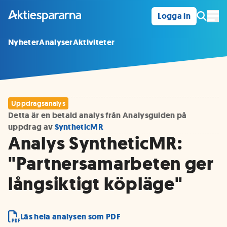
Logga in
Öpp
Nyheter
Analyser
Aktiviteter
Uppdragsanalys
Detta är en betald analys från Analysguiden på
uppdrag av
SyntheticMR
Analys SyntheticMR:
"Partnersamarbeten ger
långsiktigt köpläge"
Läs hela analysen som PDF