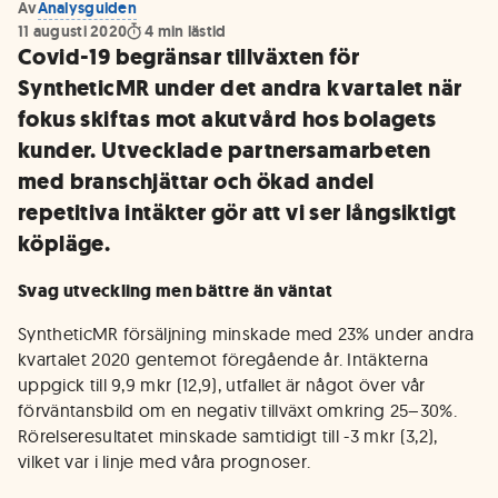
Av
Analysguiden
11 augusti 2020
4
min lästid
Covid-19 begränsar tillväxten för
SyntheticMR under det andra kvartalet när
fokus skiftas mot akutvård hos bolagets
kunder. Utvecklade partnersamarbeten
med branschjättar och ökad andel
repetitiva intäkter gör att vi ser långsiktigt
köpläge.
Svag utveckling men bättre än väntat
SyntheticMR försäljning minskade med 23% under andra
kvartalet 2020 gentemot föregående år. Intäkterna
uppgick till 9,9 mkr (12,9), utfallet är något över vår
förväntansbild om en negativ tillväxt omkring 25–30%.
Rörelseresultatet minskade samtidigt till -3 mkr (3,2),
vilket var i linje med våra prognoser.