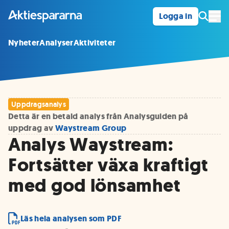
Logga in
Öpp
Nyheter
Analyser
Aktiviteter
Uppdragsanalys
Detta är en betald analys från Analysguiden på
uppdrag av
Waystream Group
Analys Waystream:
Fortsätter växa kraftigt
med god lönsamhet
Läs hela analysen som PDF