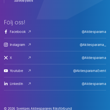
SaveByBell
Följ oss!
Facebook
@Aktiespararna
Instagram
@Aktiespararna_
X
@Aktiespararna
Youtube
@AktiespararnaEvent
LinkedIn
@Aktiespararna
© 2026 Sveriges Aktiesparares Riksförbund