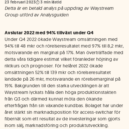
23 februari 2023
3
min lästid
Detta är en betald analys på uppdrag av Waystream
Group utförd av Analysguiden
Avslutar 2022 med 94% tillväxt under Q4
Under Q4 2022 ökade Waystream omsättningen med
94% till 48 mkr och rörelseresultatet med 97% till 8,2 mkr,
motsvarande en marginal på 17%. Man överträffade med
detta våra tidigare estimat vilket föranleder höjning av
riktkurs och prognoser. För helåret 2022 ökade
omsättningen 52% till 139 mkr och rörelseresultatet
landade på 26 mkr, motsvarande en rörelsemarginal på
19%. Bakgrunden till den starka utvecklingen är att
Waystream lyckats hålla den höga produktionstakten
från Q3 och därmed kunnat möta den ökande
efterfrågan från sin växande kundbas. Bolaget har under
året stärkt sin marknadsposition för access-switchar för
fibernät som ett resultat av de investeringar som gjorts
inom sälj, marknadsföring och produktutveckling.