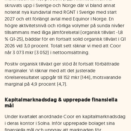
skruvats upp i Sverige och Norge där vi bland annat
noterat nya kundavtal med RGNT i Sverige med start
2027 och ett förlängt avtal med Equinor i Norge. En
högre aktivitetsnivå och rörliga volymer på sunda nivåer
tillsammans med låga jämförelsetal (organisk tillväxt -1,8
% Q1-25), bäddar för en fortsatt solid organisk tillväxt i Q1
2026 vid 3,0 procent. Totalt sett räknar vi med att Coor
når 3 073 mkr (3 052) i nettoomsättning.
Positiv organisk tillväxt ger stöd åt fortsatt förbättrade
marginaler. Vi räknar med att det justerade
rörelseresultatet uppgår till 152 mkr (144), motsvarande
marginal på 4,9 procent (4,7).
Kapitalmarknadsdag & upprepade finansiella
mål
Under kvartalet anordnade Coor en kapitalmarknadsdag
i deras kontor i Solna. Inför upprepade bolaget sina
finansiella mål och uppgav att marknaden för