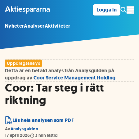
Logga in
Öpp
Nyheter
Analyser
Aktiviteter
Uppdragsanalys
Detta är en betald analys från Analysguiden på
uppdrag av
Coor Service Management Holding
Coor: Tar steg i rätt
riktning
Läs hela analysen som PDF
Av
Analysguiden
17 april 2026
3
min lästid