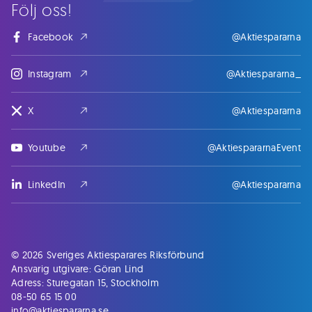
Följ oss!
Facebook
@Aktiespararna
Instagram
@Aktiespararna_
X
@Aktiespararna
Youtube
@AktiespararnaEvent
LinkedIn
@Aktiespararna
© 2026 Sveriges Aktiesparares Riksförbund
Ansvarig utgivare: Göran Lind
Adress: Sturegatan 15, Stockholm
08-50 65 15 00
info@aktiespararna.se