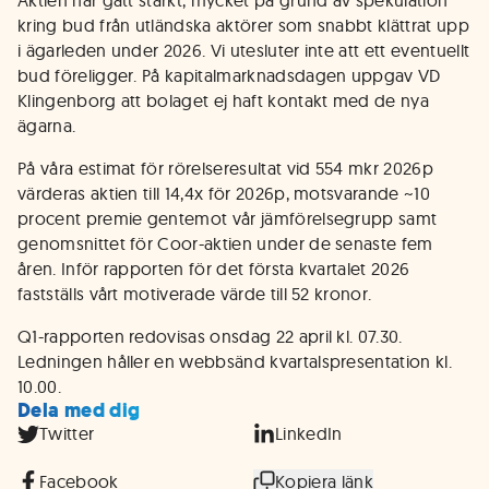
Aktien har gått starkt, mycket på grund av spekulation
kring bud från utländska aktörer som snabbt klättrat upp
i ägarleden under 2026. Vi utesluter inte att ett eventuellt
bud föreligger. På kapitalmarknadsdagen uppgav VD
Klingenborg att bolaget ej haft kontakt med de nya
ägarna.
På våra estimat för rörelseresultat vid 554 mkr 2026p
värderas aktien till 14,4x för 2026p, motsvarande ~10
procent premie gentemot vår jämförelsegrupp samt
genomsnittet för Coor-aktien under de senaste fem
åren. Inför rapporten för det första kvartalet 2026
fastställs vårt motiverade värde till 52 kronor.
Q1-rapporten redovisas onsdag 22 april kl. 07.30.
Ledningen håller en webbsänd kvartalspresentation kl.
10.00.
Dela med dig
Twitter
LinkedIn
Facebook
Kopiera länk