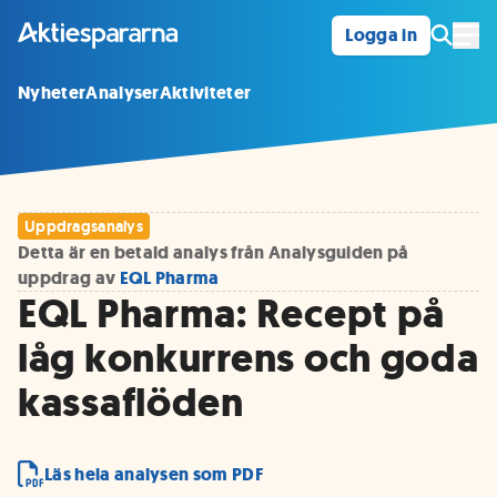
Logga in
Öpp
Nyheter
Analyser
Aktiviteter
Uppdragsanalys
Detta är en betald analys från Analysguiden på
uppdrag av
EQL Pharma
EQL Pharma: Recept på
låg konkurrens och goda
kassaflöden
Läs hela analysen som PDF