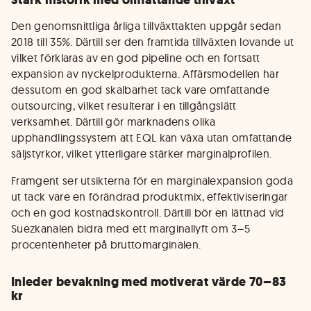
Stark historik med omfattande tillväxt
Den genomsnittliga årliga tillväxttakten uppgår sedan
2018 till 35%. Därtill ser den framtida tillväxten lovande ut
vilket förklaras av en god pipeline och en fortsatt
expansion av nyckelprodukterna. Affärsmodellen har
dessutom en god skalbarhet tack vare omfattande
outsourcing, vilket resulterar i en tillgångslätt
verksamhet. Därtill gör marknadens olika
upphandlingssystem att EQL kan växa utan omfattande
säljstyrkor, vilket ytterligare stärker marginalprofilen.
Framgent ser utsikterna för en marginalexpansion goda
ut tack vare en förändrad produktmix, effektiviseringar
och en god kostnadskontroll. Därtill bör en lättnad vid
Suezkanalen bidra med ett marginallyft om 3–5
procentenheter på bruttomarginalen.
Inleder bevakning med motiverat värde 70–83
kr