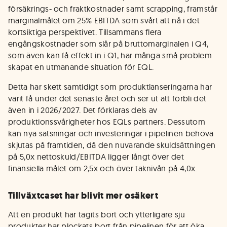
försäkrings- och fraktkostnader samt scrapping, framstår
marginalmålet om 25% EBITDA som svårt att nå i det
kortsiktiga perspektivet. Tillsammans flera
engångskostnader som slår på bruttomarginalen i Q4,
som även kan få effekt in i Q1, har många små problem
skapat en utmanande situation för EQL.
Detta har skett samtidigt som produktlanseringarna har
varit få under det senaste året och ser ut att förbli det
även in i 2026/2027. Det förklaras dels av
produktionssvårigheter hos EQLs partners. Dessutom
kan nya satsningar och investeringar i pipelinen behöva
skjutas på framtiden, då den nuvarande skuldsättningen
på 5,0x nettoskuld/EBITDA ligger långt över det
finansiella målet om 2,5x och över taknivån på 4,0x.
Tillväxtcaset har blivit mer osäkert
Att en produkt har tagits bort och ytterligare sju
produkter har plockats bort från pipelinen för att öka