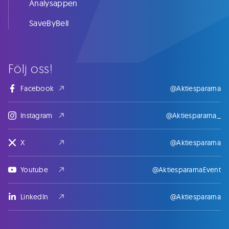
Analysappen
SaveByBell
Följ oss!
Facebook
@Aktiespararna
Instagram
@Aktiespararna_
X
@Aktiespararna
Youtube
@AktiespararnaEvent
LinkedIn
@Aktiespararna