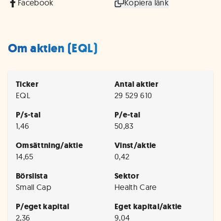
Facebook
Kopiera länk
Om aktien (EQL)
Ticker
Antal aktier
EQL
29 529 610
P/s-tal
P/e-tal
1,46
50,83
Omsättning/aktie
Vinst/aktie
14,65
0,42
Börslista
Sektor
Small Cap
Health Care
P/eget kapital
Eget kapital/aktie
2,36
9,04