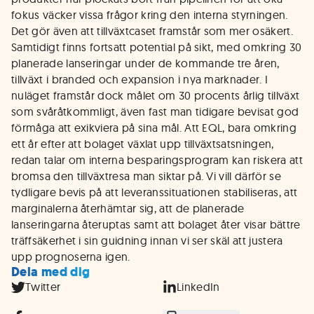
fokus väcker vissa frågor kring den interna styrningen.
Det gör även att tillväxtcaset framstår som mer osäkert.
Samtidigt finns fortsatt potential på sikt, med omkring 30
planerade lanseringar under de kommande tre åren,
tillväxt i branded och expansion i nya marknader. I
nuläget framstår dock målet om 30 procents årlig tillväxt
som svåråtkommligt, även fast man tidigare bevisat god
förmåga att exikviera på sina mål. Att EQL, bara omkring
ett år efter att bolaget växlat upp tillväxtsatsningen,
redan talar om interna besparingsprogram kan riskera att
bromsa den tillväxtresa man siktar på. Vi vill därför se
tydligare bevis på att leveranssituationen stabiliseras, att
marginalerna återhämtar sig, att de planerade
lanseringarna återuptas samt att bolaget åter visar bättre
träffsäkerhet i sin guidning innan vi ser skäl att justera
upp prognoserna igen.
Dela med dig
Twitter
LinkedIn