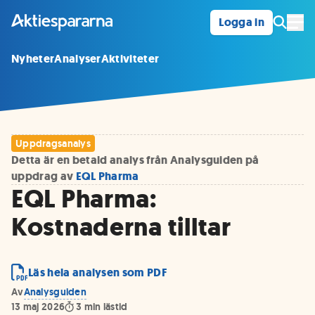
Logga in
Öpp
Nyheter
Analyser
Aktiviteter
Uppdragsanalys
Detta är en betald analys från Analysguiden på
uppdrag av
EQL Pharma
EQL Pharma:
Kostnaderna tilltar
Läs hela analysen som PDF
Av
Analysguiden
13 maj 2026
3
min lästid