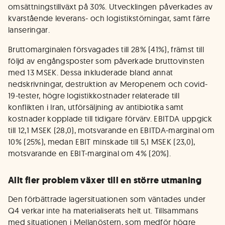
omsättningstillväxt på 30%. Utvecklingen påverkades av
kvarstående leverans- och logistikstörningar, samt färre
lanseringar.
Bruttomarginalen försvagades till 28% (41%), främst till
följd av engångsposter som påverkade bruttovinsten
med 13 MSEK. Dessa inkluderade bland annat
nedskrivningar, destruktion av Meropenem och covid-
19-tester, högre logistikkostnader relaterade till
konflikten i Iran, utförsäljning av antibiotika samt
kostnader kopplade till tidigare förvärv. EBITDA uppgick
till 12,1 MSEK (28,0), motsvarande en EBITDA-marginal om
10% (25%), medan EBIT minskade till 5,1 MSEK (23,0),
motsvarande en EBIT-marginal om 4% (20%).
Allt fler problem växer till en större utmaning
Den förbättrade lagersituationen som väntades under
Q4 verkar inte ha materialiserats helt ut. Tillsammans
med situationen i Mellanöstern, som medför högre