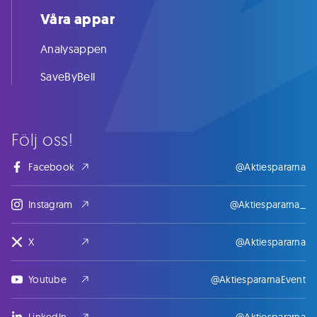
Våra appar
Analysappen
SaveByBell
Följ oss!
Facebook
@Aktiespararna
Instagram
@Aktiespararna_
X
@Aktiespararna
Youtube
@AktiespararnaEvent