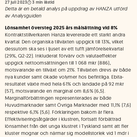
27 juli 2023
3
min lästid
Detta är en betald analys på uppdrag av HANZA utförd
av Analysguiden
Lönsamhet översteg 2025 års målsättning vid 8%
Kontraktstillverkaren Hanza levererade ett starkt andra
kvartal. Den organiska tillväxten uppgick till 13%, vilket
dessutom ska ses i ljuset av ett tufft jämförelsekvartal
(29%, Q2-22). Inkluderat förvärv och valutaeffekter
uppgick nettoomsättningen till 1 068 mkr (886),
motsvarande en tillväxt om 21%. Tillväxten drevs av både
nya kunder samt ökade volymer hos befintliga. Ebita-
resultatet växte med hela 61% och landade på 92 mkr
(57), motsvarande en marginal om 8,6% (6,5).
Marginalförbättringen representerades av både
Huvudmarknader samt Övriga Marknader med 11,1% (7,6)
respektive 6,1% (5,6). Förklaringen bakom är flera.
Effektiviseringsåtgärder i klustren, fortsatt förbättrad
lönsamhet från det unga klustret i Tyskland samt att fler
kluster mognar och närmar sig modellstorlek vid 1 mdr i