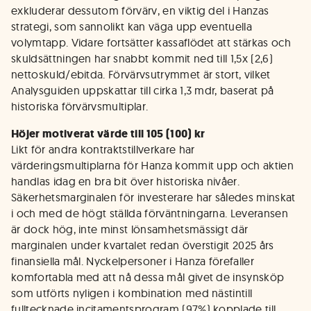
exkluderar dessutom förvärv, en viktig del i Hanzas
strategi, som sannolikt kan väga upp eventuella
volymtapp. Vidare fortsätter kassaflödet att stärkas och
skuldsättningen har snabbt kommit ned till 1,5x (2,6)
nettoskuld/ebitda. Förvärvsutrymmet är stort, vilket
Analysguiden uppskattar till cirka 1,3 mdr, baserat på
historiska förvärvsmultiplar.
Höjer motiverat värde till 105 (100) kr
Likt för andra kontraktstillverkare har
värderingsmultiplarna för Hanza kommit upp och aktien
handlas idag en bra bit över historiska nivåer.
Säkerhetsmarginalen för investerare har således minskat
i och med de högt ställda förväntningarna. Leveransen
är dock hög, inte minst lönsamhetsmässigt där
marginalen under kvartalet redan överstigit 2025 års
finansiella mål. Nyckelpersoner i Hanza förefaller
komfortabla med att nå dessa mål givet de insynsköp
som utförts nyligen i kombination med nästintill
fulltecknade incitamentsprogram (97%) kopplade till