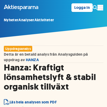
Logga in
Öpp
Nyheter
Analyser
Aktiviteter
Uppdragsanalys
Detta är en betald analys från Analysguiden på
uppdrag av
HANZA
Hanza: Kraftigt
lönsamhetslyft & stabil
organisk tillväxt
Läs hela analysen som PDF