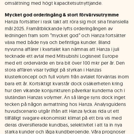
omsättning med högt kapacitetsutnyttjande.
Mycket god orderingång & stort förvärvsutrymme
Hanza fortsätter i rask takt att röra sig mot sina finansiella
mål 2025. Framåtblickande lyfts orderingången av
ledningen fram som ”mycket god” och Hanza fortsätter
växa med både nya och befintliga kunder. Bland
nyvunna affärer i kvartalet kan nämnas att Hanza i juli
tecknade ett avtal med Mitsubishi Logisnext Europe
med ett ordervärde en bra bit över 100 mkr per år. Den
stora affären visar tydligt på styrkan i Hanzas
klusterkoncept och full volym från avtalet förväntas inom
bara ett år. Kortsiktigt kvarstår dock osäkerheten kring
hur den vikande konjunkturen påverkar kunderna och i
slutändan Hanzas volymer. Än så länge syns dock inget
tecken på någon avmattning hos Hanza. Analysguidens
huvudscenario utgår ifrån att Hanza lyckas rida ut ett
tillfälligt svagare ekonomiskt klimat på ett bra vis med
deras diversifierade kundbas, selektivitet i att ta in nya
starka kunder och låga kundberoende. Våra prognoser