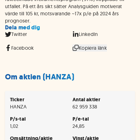
utfallet. På ett års sikt sätter Analysguiden motiverat
värde till 105 kr, motsvarande ~17x p/e på 2024 års
prognoser.
Dela med dig
Twitter
LinkedIn
Facebook
Kopiera länk
Om aktien (HANZA)
Ticker
Antal aktier
HANZA
62 959 338
P/s-tal
P/e-tal
1,02
24,85
Omsättning/aktie
Vinst/aktie