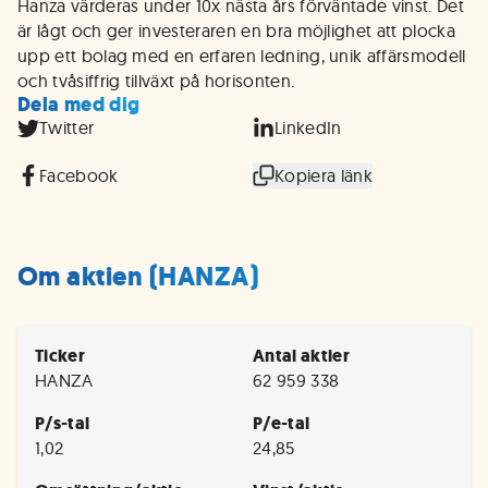
Hanza värderas under 10x nästa års förväntade vinst. Det
är lågt och ger investeraren en bra möjlighet att plocka
upp ett bolag med en erfaren ledning, unik affärsmodell
och tvåsiffrig tillväxt på horisonten.
Dela med dig
Twitter
LinkedIn
Facebook
Kopiera länk
Om aktien (HANZA)
Ticker
Antal aktier
HANZA
62 959 338
P/s-tal
P/e-tal
1,02
24,85