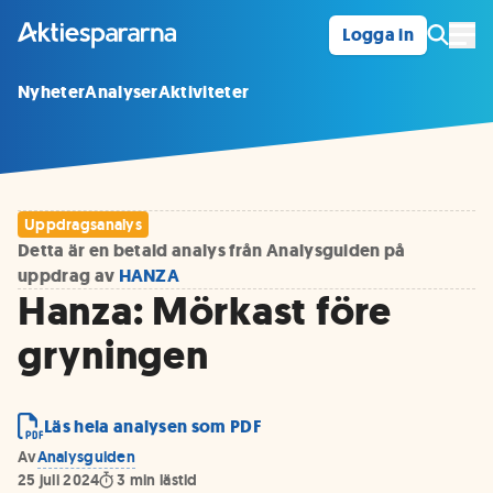
Logga in
Öpp
Nyheter
Analyser
Aktiviteter
Uppdragsanalys
Detta är en betald analys från Analysguiden på
uppdrag av
HANZA
Hanza: Mörkast före
gryningen
Läs hela analysen som PDF
Av
Analysguiden
25 juli 2024
3
min lästid