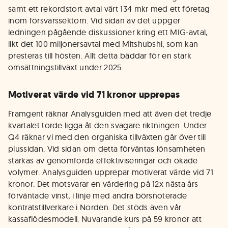
samt ett rekordstort avtal värt 134 mkr med ett företag
inom försvarssektorn. Vid sidan av det uppger
ledningen pågående diskussioner kring ett MIG-avtal,
likt det 100 miljonersavtal med Mitshubshi, som kan
presteras till hösten. Allt detta bäddar för en stark
omsättningstillväxt under 2025.
Motiverat värde vid 71 kronor upprepas
Framgent räknar Analysguiden med att även det tredje
kvartalet torde ligga åt den svagare riktningen. Under
Q4 räknar vi med den organiska tillväxten går över till
plussidan. Vid sidan om detta förväntas lönsamheten
stärkas av genomförda effektiviseringar och ökade
volymer. Analysguiden upprepar motiverat värde vid 71
kronor. Det motsvarar en värdering på 12x nästa års
förväntade vinst, i linje med andra börsnoterade
kontratstillverkare i Norden. Det stöds även vår
kassaflödesmodell. Nuvarande kurs på 59 kronor att