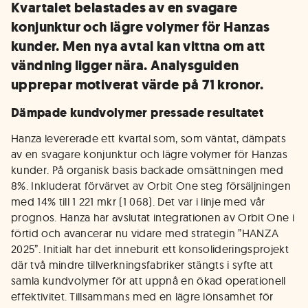
Kvartalet belastades av en svagare
konjunktur och lägre volymer för Hanzas
kunder. Men nya avtal kan vittna om att
vändning ligger nära. Analysguiden
upprepar motiverat värde på 71 kronor.
Dämpade kundvolymer pressade resultatet
Hanza levererade ett kvartal som, som väntat, dämpats
av en svagare konjunktur och lägre volymer för Hanzas
kunder. På organisk basis backade omsättningen med
8%. Inkluderat förvärvet av Orbit One steg försäljningen
med 14% till 1 221 mkr (1 068). Det var i linje med vår
prognos. Hanza har avslutat integrationen av Orbit One i
förtid och avancerar nu vidare med strategin ”HANZA
2025”. Initialt har det inneburit ett konsolideringsprojekt
där två mindre tillverkningsfabriker stängts i syfte att
samla kundvolymer för att uppnå en ökad operationell
effektivitet. Tillsammans med en lägre lönsamhet för