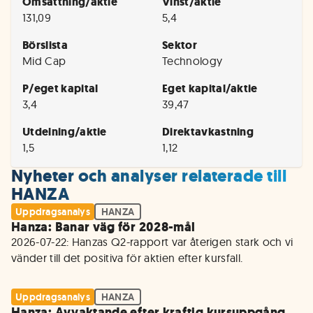
Omsättning/aktie
Vinst/aktie
131,09
5,4
Börslista
Sektor
Mid Cap
Technology
P/eget kapital
Eget kapital/aktie
3,4
39,47
Utdelning/aktie
Direktavkastning
1,5
1,12
Nyheter och analyser relaterade till
HANZA
Uppdragsanalys
HANZA
Hanza: Banar väg för 2028-mål
2026-07-22: Hanzas Q2-rapport var återigen stark och vi 
vänder till det positiva för aktien efter kursfall. 
Uppdragsanalys
HANZA
Hanza: Avvaktande efter kraftig kursuppgång