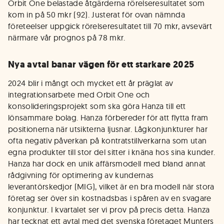
Orbit One belastade åtgärderna rörelseresultatet som
kom in på 50 mkr (92). Justerat för ovan nämnda
företeelser uppgick rörelseresultatet till 70 mkr, avsevärt
närmare vår prognos på 78 mkr.
Nya avtal banar vägen för ett starkare 2025
2024 blir i mångt och mycket ett år präglat av
integrationsarbete med Orbit One och
konsolideringsprojekt som ska göra Hanza till ett
lönsammare bolag. Hanza förbereder för att flytta fram
positionerna när utsikterna ljusnar. Lågkonjunkturer har
ofta negativ påverkan på kontratstillverkarna som utan
egna produkter till stor del sitter i knäna hos sina kunder.
Hanza har dock en unik affärsmodell med bland annat
rådgivning för optimering av kundernas
leverantörskedjor (MIG), vilket är en bra modell när stora
företag ser över sin kostnadsbas i spåren av en svagare
konjunktur. I kvartalet ser vi prov på precis detta. Hanza
har tecknat ett avtal med det svenska företaget Munters