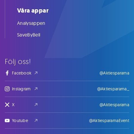
Våra appar
Analysappen
SaveByBell
Följ oss!
Facebook
@Aktiespararna
Instagram
@Aktiespararna_
X
@Aktiespararna
Youtube
@AktiespararnaEvent