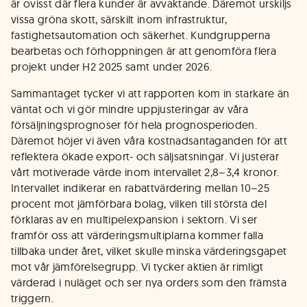
är ovisst där flera kunder är avvaktande. Däremot urskiljs
vissa gröna skott, särskilt inom infrastruktur,
fastighetsautomation och säkerhet. Kundgrupperna
bearbetas och förhoppningen är att genomföra flera
projekt under H2 2025 samt under 2026.
Sammantaget tycker vi att rapporten kom in starkare än
väntat och vi gör mindre uppjusteringar av våra
försäljningsprognoser för hela prognosperioden.
Däremot höjer vi även våra kostnadsantaganden för att
reflektera ökade export- och säljsatsningar. Vi justerar
vårt motiverade värde inom intervallet 2,8–3,4 kronor.
Intervallet indikerar en rabattvärdering mellan 10–25
procent mot jämförbara bolag, vilken till största del
förklaras av en multipelexpansion i sektorn. Vi ser
framför oss att värderingsmultiplarna kommer falla
tillbaka under året, vilket skulle minska värderingsgapet
mot vår jämförelsegrupp. Vi tycker aktien är rimligt
värderad i nuläget och ser nya orders som den främsta
triggern.