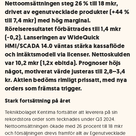
Nettoomsättningen steg 26 % till 18 mkr,
drivet av egenutvecklade produkter (+44 %
till 7,4 mkr) med hög marginal.
Rörelseresultatet förbättrades till 1,4 mkr
(-0,2). Lanseringen av WideQuick
HMI/SCADA 14.0 väntas stärka kassaflöde
och intäktsmodell via licenser. Nettoskulden
var 10,2 mkr (1,2x ebitda). Prognoser höjs
något, motiverat värde justeras till 2,8–3,4
kr. Aktien bedöms rimligt prissatt, med nya
orders som främsta trigger.
Stark fortsättning på året
Teknikbolaget Kentima fortsätter att leverera på sin
rekordstora order som tecknades under Q3 2024.
Nettoomsättningen ökade med 26 procent till 18 mkr
och försäljningen drevs framför allt av Egenutvecklade