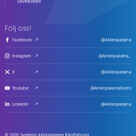
SaveByBell
Följ oss!
Facebook
@Aktiespararna
Instagram
@Aktiespararna_
X
@Aktiespararna
Youtube
@AktiespararnaEvent
LinkedIn
@Aktiespararna
© 2026 Sveriges Aktiesparares Riksförbund