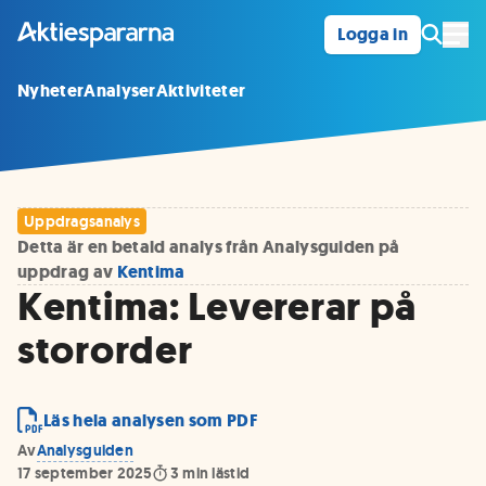
Logga in
Öpp
Nyheter
Analyser
Aktiviteter
Uppdragsanalys
Detta är en betald analys från Analysguiden på
uppdrag av
Kentima
Kentima: Levererar på
stororder
Läs hela analysen som PDF
Av
Analysguiden
17 september 2025
3
min lästid