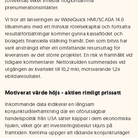
(Universal) vilket innebär höglönsamma
prenumerationsintäkter.
Vi tror att lanseringen av WideQuick HMI/SCADA 14.0
tillsammans med ett minskat rörelsekapital och fortsatta
resultatförbättringar kommer gynna kassaflödet och
bolagets finansiella ställning framåt. Den som bitvis har
varit ansträngd efter ett omfattande resursuttag för
leveransen av det större projektet. En risk vi framhållit vid
tidigare kommentarer. Nettoskulden summerades vid
utgången av kvartalet till 10,2 mkr, motsvarande 1,2x
ebitdaresultatet.
Motiverat värde höjs - aktien rimligt prissatt
Inkommande data indikerar en långsam
konjunkturåterhämtning där en oförutsägbar
handelspolitik från USA sätter käppar i dem ekonomiska
hjulen, vilket gör att investeringsbeslut skjuts på
framtiden. Kentima uppger att rådande konjunkturläget