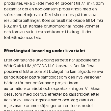
produkter, vilka ökade med 44 procent till 7,4 mkr. Som
bekant är det en höglönnsam produktflora med en
större andel mjukvara. Det i sin tur drev på fortsatta
resultatförbättringar. Rörelseresultatet ökade till 1,4 mkr
(-0,2 mkr). En starkare bruttomarginal, högre volymer
och fortsatt strikt kostnadskontroll bidrog till det
förbättrade resultatet.
Efterlängtad lansering under kvartalet
Efter omfattande utvecklingsarbete har uppdaterade
WideQuick HMI/SCADA 14.0 lanserats. Det får flera
positiva effekter som att bolaget nu kan tillgodose nya
kundgrupper bättre samtidigt som den nya versionen
bäddar för mer omfattande projekt inom
automationsområdet och exportsatsningen. Vi räknar
dessutom med positiva effekter på kassaflödet efter
flera år av utvecklingskostnader och lägg därtill att
mjukvaran kommer säljas genom en licensmodell