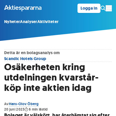
Logga in
Öpp
Nyheter
Analyser
Aktiviteter
Detta är en bolagsanalys om
Scandic Hotels Group
Osäkerheten kring
utdelningen kvarstår-
köp inte aktien idag
Av
Hans-Olov Öberg
20 juni 2023
6
min lästid
Bolaget är välskött, har återhämtat sig efter