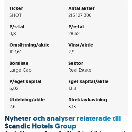
Ticker
Antal aktier
SHOT
215 127 300
P/s-tal
P/e-tal
0,8
28,62
Omsättning/aktie
Vinst/aktie
103,61
2,9
Börslista
Sektor
Large Cap
Real Estate
P/eget kapital
Eget kapital/aktie
6,02
13,8
Utdelning/aktie
Direktavkastning
2,6
3,13
Nyheter och analyser relaterade till
Scandic Hotels Group