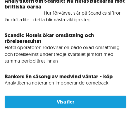
Analytikern om Scandic: Nu riktas blickarna mot
brittiska öarna
För medlemmar • 
Hur förvärvet slår på Scandics siffror 
lär dröja lite - detta blir nästa viktiga steg
Scandic Hotels ökar omsättning och
rörelseresultat
Hotelloperatören redovisar en både ökad omsättning 
och rörelsevinst under tredje kvartalet jämfört med 
samma period året innan
Banken: En säsong av medvind väntar - köp
Analytikerna noterar en imponerande comeback
Visa fler