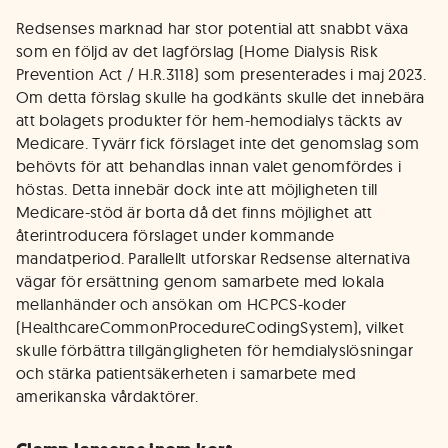
Redsenses marknad har stor potential att snabbt växa
som en följd av det lagförslag (Home Dialysis Risk
Prevention Act / H.R.3118) som presenterades i maj 2023.
Om detta förslag skulle ha godkänts skulle det innebära
att bolagets produkter för hem-hemodialys täckts av
Medicare. Tyvärr fick förslaget inte det genomslag som
behövts för att behandlas innan valet genomfördes i
höstas. Detta innebär dock inte att möjligheten till
Medicare-stöd är borta då det finns möjlighet att
återintroducera förslaget under kommande
mandatperiod. Parallellt utforskar Redsense alternativa
vägar för ersättning genom samarbete med lokala
mellanhänder och ansökan om HCPCS-koder
(HealthcareCommonProcedureCodingSystem), vilket
skulle förbättra tillgängligheten för hemdialyslösningar
och stärka patientsäkerheten i samarbete med
amerikanska vårdaktörer.