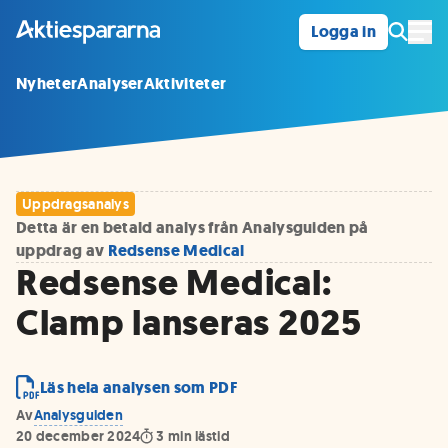
Logga in
Öpp
Nyheter
Analyser
Aktiviteter
Uppdragsanalys
Detta är en betald analys från Analysguiden på
uppdrag av
Redsense Medical
Redsense Medical:
Clamp lanseras 2025
Läs hela analysen som PDF
Av
Analysguiden
20 december 2024
3
min lästid