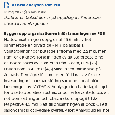
Läs hela analysen som PDF
10 maj 2023
3
min lästid
Detta är en betald analys på uppdrag av Starbreeze
utförd av Analysguiden
Bygger upp organisationen inför lanseringen av PD3
Nettoomsättningen uppgick till 26,6 mkr, vilket
summerade en tillväxt på ~14% på årsbasis.
Valutaförändringar putsade siffrorna med 2,2 mkr, men
framför allt drevs försäljningen av att Starbreeze erhöll
en högre andel av intäkterna från Steam, 80% (75).
Ebitda kom in 4,1 mkr (4,5) vilket är en minskning på
årsbasis. Den lägre lönsamheten förklaras av ökade
investeringar i marknadsföring samt personal inför
lanseringen av PAYDAY 3. Analysguiden hade tagit höjd
för ökade operativa kostnader och vi förväntade oss att
nettoomsättningen och ebitda skulle uppgå till 33
respektive 4,5 mkr. Sett till omsättningen är dock Q1 ett
säsongsmässigt svagare kvartal, vilket Analysguiden inte