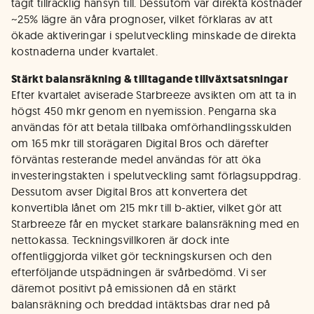
tagit tillräcklig hänsyn till. Dessutom var direkta kostnader
~25% lägre än våra prognoser, vilket förklaras av att
ökade aktiveringar i spelutveckling minskade de direkta
kostnaderna under kvartalet.
Stärkt balansräkning & tilltagande tillväxtsatsningar
Efter kvartalet aviserade Starbreeze avsikten om att ta in
högst 450 mkr genom en nyemission. Pengarna ska
användas för att betala tillbaka omförhandlingsskulden
om 165 mkr till storägaren Digital Bros och därefter
förväntas resterande medel användas för att öka
investeringstakten i spelutveckling samt förlagsuppdrag.
Dessutom avser Digital Bros att konvertera det
konvertibla lånet om 215 mkr till b-aktier, vilket gör att
Starbreeze får en mycket starkare balansräkning med en
nettokassa. Teckningsvillkoren är dock inte
offentliggjorda vilket gör teckningskursen och den
efterföljande utspädningen är svårbedömd. Vi ser
däremot positivt på emissionen då en stärkt
balansräkning och breddad intäktsbas drar ned på