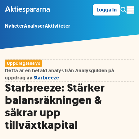
Logga in
Öpp
Nyheter
Analyser
Aktiviteter
Uppdragsanalys
Detta är en betald analys från Analysguiden på
uppdrag av
Starbreeze
Starbreeze: Stärker
balansräkningen &
säkrar upp
tillväxtkapital