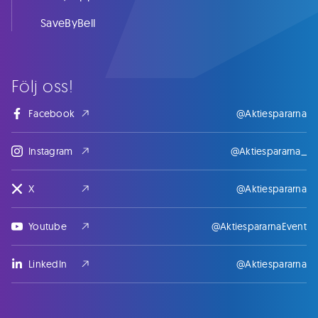
SaveByBell
Följ oss!
Facebook
@Aktiespararna
Instagram
@Aktiespararna_
X
@Aktiespararna
Youtube
@AktiespararnaEvent
LinkedIn
@Aktiespararna