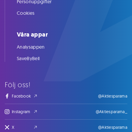
Personuppgifter
Cookies
Våra appar
Analysappen
SaveByBell
Följ oss!
Facebook
@Aktiespararna
Instagram
@Aktiespararna_
X
@Aktiespararna