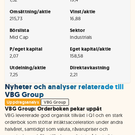
Omsättning/aktie
Vinst/aktie
215,73
16,88
Börslista
Sektor
Mid Cap
Industrials
P/eget kapital
Eget kapital/aktie
2,07
158,58
Utdelning/aktie
Direktavkastning
7,25
2,21
Nyheter och analyser relaterade till
VBG Group
Uppdragsanalys
VBG Group
VBG Group: Orderboken pekar uppåt
VBG levererade god organisk tillväxt i Q1 och en stark 
orderbok som stöttar intäktsacceleration under andra 
halvåret, samtidigt som valuta, råvarupriser och 