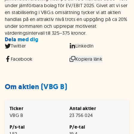
under jämförbara bolag för EV/EBIT 2025. Givet att vi ser
en stabilisering i VBG:s omsättning tycker vi att aktien
handlas på en attraktiv nivå trots en uppgång på ca 20%
under sommaren och upprepar motiverat
värderingsintervall till 325–375 kronor.
Dela med dig
Twitter
LinkedIn
Facebook
Kopiera länk
Om aktien (VBG B)
Ticker
Antal aktier
VBG B
23 756 024
P/s-tal
P/e-tal
1,52
19,4