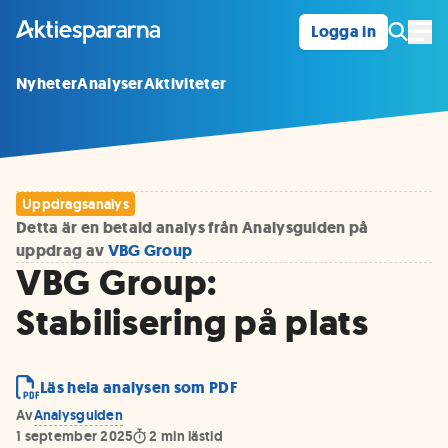
Logga in
Öpp
Nyheter
Analyser
Aktiviteter
Uppdragsanalys
Detta är en betald analys från Analysguiden på
uppdrag av
VBG Group
VBG Group:
Stabilisering på plats
Läs hela analysen som PDF
Av
Analysguiden
1 september 2025
2
min lästid