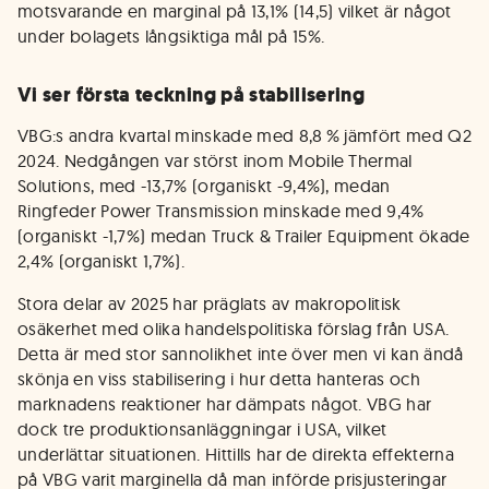
motsvarande en marginal på 13,1% (14,5) vilket är något
under bolagets långsiktiga mål på 15%.
Vi ser första teckning på stabilisering
VBG:s andra kvartal minskade med 8,8 % jämfört med Q2
2024. Nedgången var störst inom Mobile Thermal
Solutions, med -13,7% (organiskt -9,4%), medan
Ringfeder Power Transmission minskade med 9,4%
(organiskt -1,7%) medan Truck & Trailer Equipment ökade
2,4% (organiskt 1,7%).
Stora delar av 2025 har präglats av makropolitisk
osäkerhet med olika handelspolitiska förslag från USA.
Detta är med stor sannolikhet inte över men vi kan ändå
skönja en viss stabilisering i hur detta hanteras och
marknadens reaktioner har dämpats något. VBG har
dock tre produktionsanläggningar i USA, vilket
underlättar situationen. Hittills har de direkta effekterna
på VBG varit marginella då man införde prisjusteringar