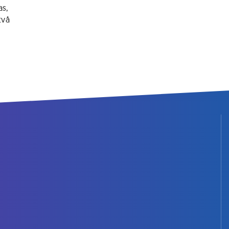
s, 
vå 