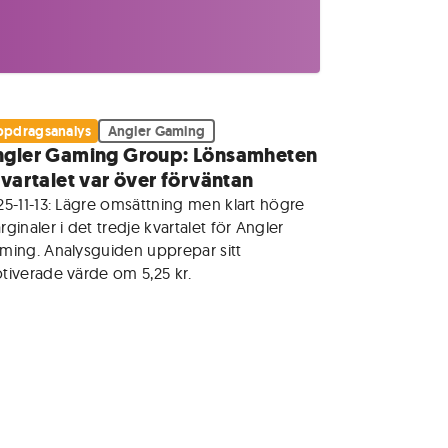
pdragsanalys
Angler Gaming
gler Gaming Group: Lönsamheten
kvartalet var över förväntan
25-11-13: Lägre omsättning men klart högre 
ginaler i det tredje kvartalet för Angler 
ming. Analysguiden upprepar sitt 
tiverade värde om 5,25 kr.
