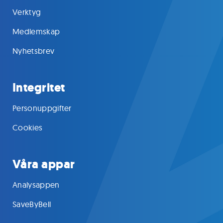
Verktyg
Medlemskap
Nyhetsbrev
Integritet
Personuppgifter
Cookies
Våra appar
Analysappen
SaveByBell