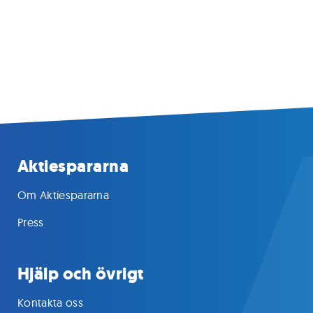
Aktiespararna
Om Aktiespararna
Press
Hjälp och övrigt
Kontakta oss