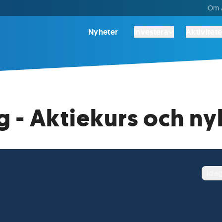
Om A
Nyheter
Investera
Aktivitete
 - Aktiekurs och ny
ida