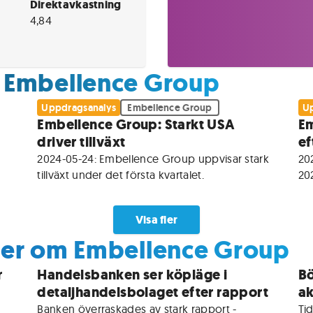
Direktavkastning
4,84
 Embellence Group
Uppdragsanalys
Embellence Group
Up
Embellence Group: Starkt USA
Em
driver tillväxt
ef
2024-05-24: Embellence Group uppvisar stark 
202
tillväxt under det första kvartalet.
202
Visa fler
ser om Embellence Group
r
Handelsbanken ser köpläge i
Bö
detaljhandelsbolaget efter rapport
ak
Banken överraskades av stark rapport - 
Tid