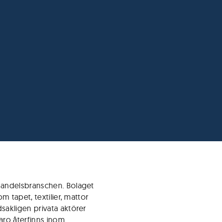
handelsbranschen. Bolaget
m tapet, textilier, mattor
akligen privata aktörer
aro återfinns inom