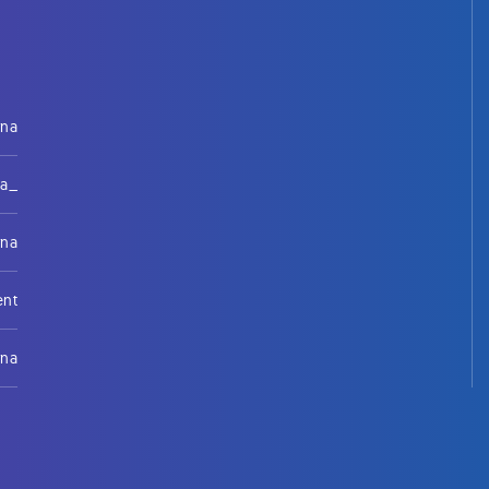
rna
na_
rna
ent
rna