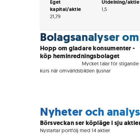
Eget
Utdelning/aktie
kapital/aktie
1,5
21,79
Bolagsanalyser om
Hopp om gladare konsumenter -
köp heminredningsbolaget
För medlemmar • 
Mycket talar för stigande 
kurs när omvärldsbilden ljusnar
Nyheter och analy
Börsveckan ser köpläge i sju aktie
Nystartar portfölj med 14 aktier