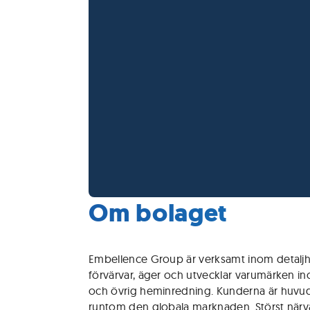
Om bolaget
Embellence Group är verksamt inom detalj
förvärvar, äger och utvecklar varumärken ino
och övrig heminredning. Kunderna är huvuds
runtom den globala marknaden. Störst närv