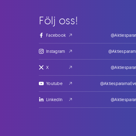
Följ oss!
Facebook
@Aktiespara
Instagram
@Aktiesparar
X
@Aktiespara
Youtube
@AktiespararnaEv
LinkedIn
@Aktiespara