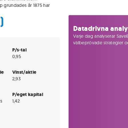
p grundades år 1875 har
)
Datadrivna analy
Varje dag analyserar SaveB
välbeprövade strategier och
P/s-tal
0,95
ie
Vinst/aktie
2,93
P/eget kapital
s
1,42