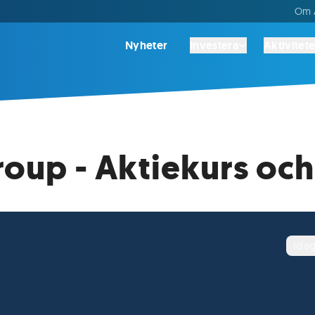
Om A
Nyheter
Investera
Aktivitete
oup - Aktiekurs och
ida