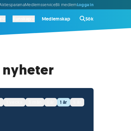
Logga in
ktiespararna
Medlemsservice
Bli medlem
r
Kunskap
Medlemskap
Sök
 nyheter
g
1 vecka
3 mån
i år
1 år
5 år