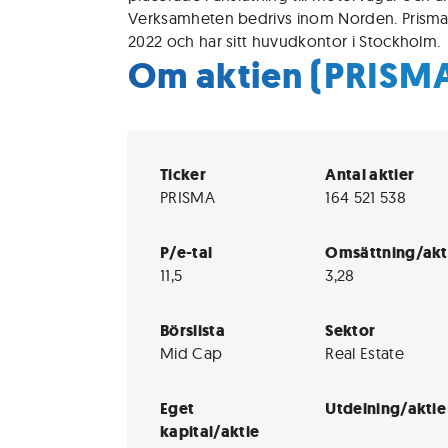
Verksamheten bedrivs inom Norden. Prisma
2022 och har sitt huvudkontor i Stockholm.
Om aktien (PRISM
Ticker
Antal aktier
PRISMA
164 521 538
P/e-tal
Omsättning/akt
11,5
3,28
Börslista
Sektor
Mid Cap
Real Estate
Eget
Utdelning/aktie
kapital/aktie