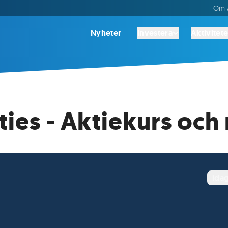
Om A
Nyheter
Investera
Aktivitete
ties - Aktiekurs och
ida