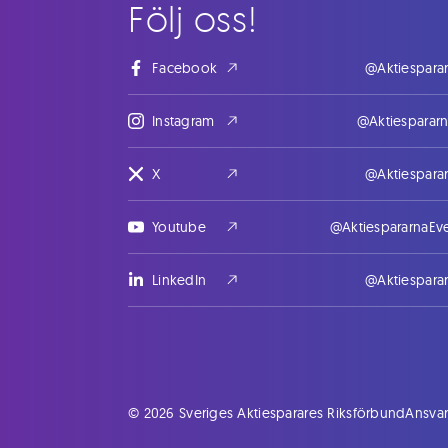
Följ oss!
Facebook
@Aktiespara
Instagram
@Aktiesparar
X
@Aktiespara
Youtube
@AktiespararnaEv
LinkedIn
@Aktiespara
© 2026 Sveriges Aktiesparares Riksförbund
Ansvar