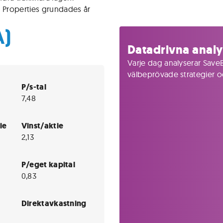
 Properties grundades år
A)
Datadrivna analy
Varje dag analyserar SaveB
välbeprövade strategier och
P/s-tal
7,48
ie
Vinst/aktie
2,13
P/eget kapital
0,83
Direktavkastning