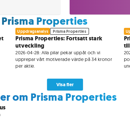
Prisma Properties
Uppdragsanalys
Prisma Properties
Up
et
Prisma Properties: Fortsatt stark
Pr
utveckling
ti
2026-04-28: Alla pilar pekar uppåt och vi 
202
upprepar vårt motiverade värde på 34 kronor 
pos
per aktie.
un
Visa fler
er om Prisma Properties
nus
 