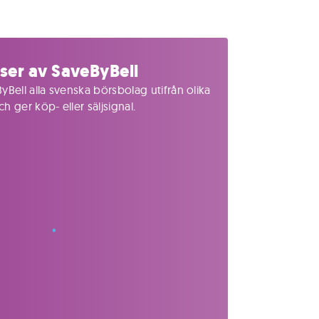
ser av SaveByBell
yBell alla svenska börsbolag utifrån olika
 ger köp- eller säljsignal.