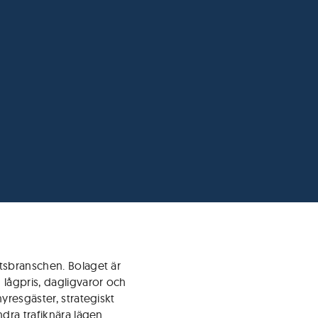
tsbranschen. Bolaget är
 lågpris, dagligvaror och
yresgäster, strategiskt
dra trafiknära lägen.