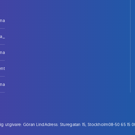
rna
na_
rna
ent
rna
ig utgivare: Göran Lind
Adress: Sturegatan 15, Stockholm
08-50 65 15 0