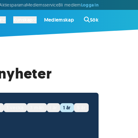
Logga in
ktiespararna
Medlemsservice
Bli medlem
r
Kunskap
Medlemskap
Sök
 nyheter
g
1 vecka
3 mån
i år
1 år
5 år