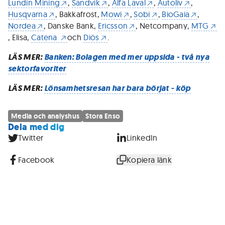
Lundin Mining
,
Sandvik
,
Alfa Laval
,
Autoliv
,
Husqvarna
, Bakkafrost,
Mowi
,
Sobi
,
BioGaia
,
Nordea
, Danske Bank,
Ericsson
, Netcompany,
MTG
, Elisa,
Catena
och
Diös
.
LÄS MER:
Banken: Bolagen med mer uppsida - två nya
sektorfavoriter
LÄS MER:
Lönsamhetsresan har bara börjat - köp
Media och analyshus
Stora Enso
Dela med dig
Twitter
LinkedIn
Facebook
Kopiera länk