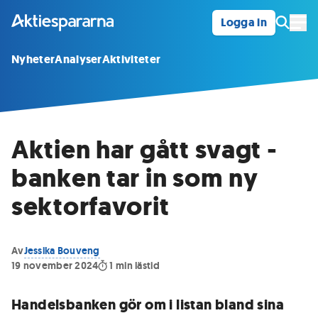
Logga in
Öpp
Nyheter
Analyser
Aktiviteter
Aktien har gått svagt -
banken tar in som ny
sektorfavorit
Av
Jessika Bouveng
19 november 2024
1
min lästid
Handelsbanken gör om i listan bland sina