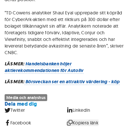
“TD Cowens analytiker Shaul Eyal upprepade sitt köpråd
för CyberArk-aktien med ett riktkurs på 300 dollar efter
bolaget tillkännagivit sin affär. Analytikern noterade att
företagets tidigare förvärv, Idaptive, Conjur och
Viewfinity, snabbt och effektivt integrerades och har
levererat betydande avkastning de senaste åren”, skriver
CNBC.
LÄS MER:
Handelsbanken höjer
aktierekommendationen för Autoliv
LÄS MER:
Börsveckan ser en attraktiv värdering - köp
Media och analyshus
Dela med dig
Twitter
LinkedIn
Facebook
Kopiera länk