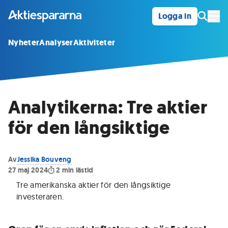
Logga in
Öpp
Nyheter
Analyser
Aktiviteter
Analytikerna: Tre aktier
för den långsiktige
Av
Jessika Bouveng
27 maj 2024
2
min lästid
Tre amerikanska aktier för den långsiktige
investeraren
.