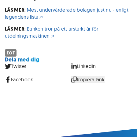
LÄS MER
:
Mest undervärderade bolagen just nu - enligt
legendens lista
LÄS MER
:
Banken tror på ett urstarkt år för
utdelningsmaskinen
EQT
Dela med dig
Twitter
LinkedIn
Facebook
Kopiera länk