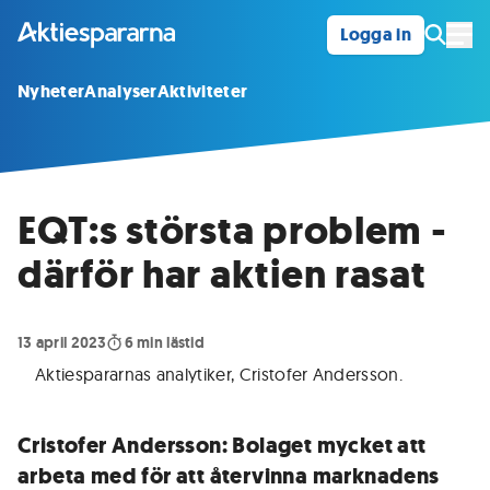
Logga in
Öpp
Nyheter
Analyser
Aktiviteter
EQT:s största problem -
därför har aktien rasat
13 april 2023
6
min lästid
Aktiespararnas analytiker, Cristofer Andersson
.
Cristofer Andersson: Bolaget mycket att
arbeta med för att återvinna marknadens