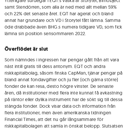
Ytterligare surdegar i EQT:s väska är Storytel, Bimobject
samt Stendörren, som alla är ned med allt mellan 59%
och 22% det senaste året. EQT har agerat och bland
annat har grundare och VD i Storytel fått lämna. Samma
öde drabbade även BHG.s numera tidigare VD, som fick
lämna sin position sensommaren 2022.
Överflödet är slut
Som nämndes i ingressen har pengar gått från att vara
näst intill gratis till dess antonym. EQT och andra
riskkapitalbolag, såsom finska CapMan, tjänar pengar på
bland annat fondavgifter och ju fler (och gärna större)
fonder de kan resa, desto högre vinster. De senaste
åren, då institutioner med flera inte kunnat få avkastning
på räntor eller dylika instrument har de sökt sig till dessa
stängda fonder. Dock visar data och information från
flera institutioner, men även amerikanska tidningen
Financial Times, att det nu går långsammare för
riskkapitalbolagen att samla in önskat belopp. Slutsatsen