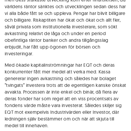
världens räntor sänktes och utvecklingen sedan dess har
vi alla både fått se och uppleva. Pengar har blivit billigare
och billigare. Riskaptiten har ökat och ökat och allt fler,
såväl privata som institutionella investerare, som sökt
avkastning relativt de låga och under en period
obefintliga räntor banker och andra tillgångsslag
erbjudit, har fått upp ögonen för börsen och
investeringar.
Med ökade kapitalinströmningar har EQT och deras
konkurrenter fått mer medel att verka med. Kassa
genererar ingen avkastning och således har bolaget
”tvingats” investera trots att de egentligen kanske önskat
avvakta. Processen är inte enkel och binär, då flera av
deras fonder har som regel att en viss procentsats av
fondens värde måste vara investerat. Således skiljer sig
EQT mot exempelvis Industrivärden eller Investor, där
ledningen själv bestämmer om och när att skjuta till
medel till innehaven.