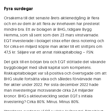
Fyra surdegar
Orsakerna till det senaste årets aktienedgång är flera
och en av dem är att flera av innehaven har presterat
mindre bra. Ett av bolagen är BHG, tidigare Bygg
Hemma, som så sent som den 23 mars vinstvarnade.
EQT investerade i bolaget strax efter dess notering och
för cirka en miljard köpte man aktier till ett snittpris om
47,5 kr. Säljare var ett annat riskkapitalbolag – FSN.
Det gick till en början bra och EQT stöttade det växande
byggbolaget med såväl kapital som kompetens.
Riskkapitalbolaget var så positiva och övertygade om att
BHG skulle fortsätta växa och således förvärvade man
fler aktier under 2022. Per sista december 2022 hade
man investeringar motsvarande cirka 2,4 miljarder
kronor. BHG:s aktieutveckling sedan EQT:s initiala
investering? Cirka 80%. Minus. Minus 80%.