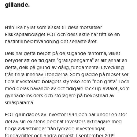
gillande.
Från lika hyllat som älskat till dess motsatser.
Riskkapitalbolaget EQT och dess aktie har fått se en
nästintill helomvändning det senaste året.
Dels har detta berott på de stigande räntorna, vilket
betyder att de tidigare ”gratispengarna” är allt annat än
detta, dels på grund av dålig, fundamental utveckling
från flera innehav i fonderna. Som grädde på moset ser
flera investerare bolagets styrelse som ”non grata” i och
med deras hävande av det tidigare lock up-avtalet, som
gynnade insiders och storägare på bekostnad av
småspararna.
EQT grundades av Investor 1994 och har under en stor
del av sin existens belönat Investors aktieägare med
höga avkastningar från lyckade investeringar,
fondavgifter och andra projekt. I september 2019