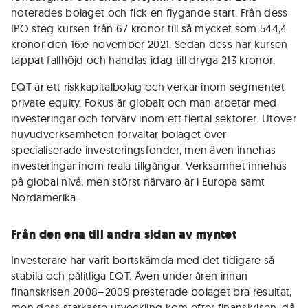
noterades bolaget och fick en flygande start. Från dess
IPO steg kursen från 67 kronor till så mycket som 544,4
kronor den 16:e november 2021. Sedan dess har kursen
tappat fallhöjd och handlas idag till dryga 213 kronor.
EQT är ett riskkapitalbolag och verkar inom segmentet
private equity. Fokus är globalt och man arbetar med
investeringar och förvärv inom ett flertal sektorer. Utöver
huvudverksamheten förvaltar bolaget över
specialiserade investeringsfonder, men även innehas
investeringar inom reala tillgångar. Verksamhet innehas
på global nivå, men störst närvaro är i Europa samt
Nordamerika.
Från den ena till andra sidan av myntet
Investerare har varit bortskämda med det tidigare så
stabila och pålitliga EQT. Även under åren innan
finanskrisen 2008–2009 presterade bolaget bra resultat,
men dess starkaste utveckling kom efter finanskrisen, då