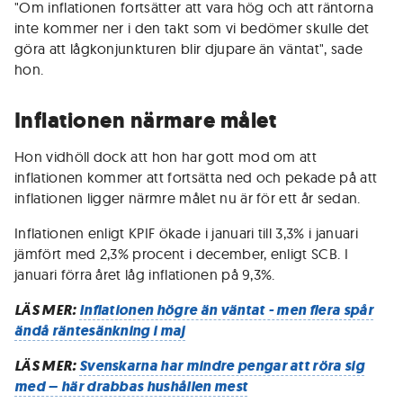
"Om inflationen fortsätter att vara hög och att räntorna
inte kommer ner i den takt som vi bedömer skulle det
göra att lågkonjunkturen blir djupare än väntat", sade
hon.
Inflationen närmare målet
Hon vidhöll dock att hon har gott mod om att
inflationen kommer att fortsätta ned och pekade på att
inflationen ligger närmre målet nu är för ett år sedan.
Inflationen enligt KPIF ökade i januari till 3,3% i januari
jämfört med 2,3% procent i december, enligt SCB. I
januari förra året låg inflationen på 9,3%.
LÄS MER:
Inflationen högre än väntat - men flera spår
ändå räntesänkning i maj
LÄS MER:
Svenskarna har mindre pengar att röra sig
med – här drabbas hushållen mest