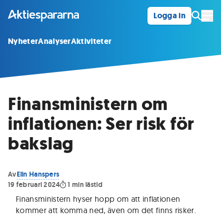
Logga in
Öpp
Nyheter
Analyser
Aktiviteter
Finansministern om
inflationen: Ser risk för
bakslag
Av
Elin Hanspers
19 februari 2024
1
min lästid
Finansministern hyser hopp om att inflationen
kommer att komma ned, även om det finns risker
.