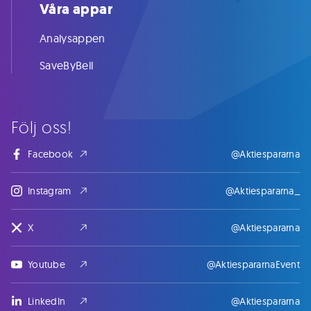
Våra appar
Analysappen
SaveByBell
Följ oss!
Facebook
@Aktiespararna
Instagram
@Aktiespararna_
X
@Aktiespararna
Youtube
@AktiespararnaEvent
LinkedIn
@Aktiespararna