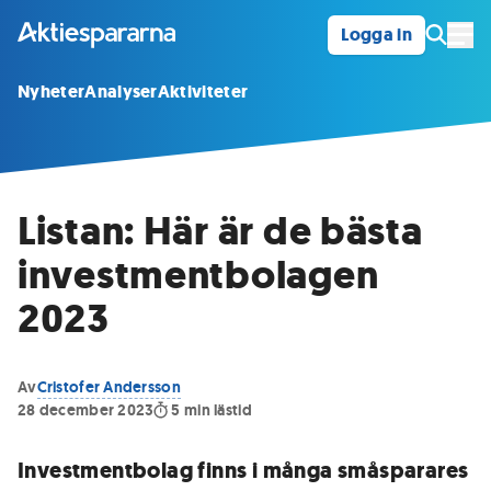
Logga in
Öpp
Nyheter
Analyser
Aktiviteter
Listan: Här är de bästa
investmentbolagen
2023
Av
Cristofer Andersson
28 december 2023
5
min lästid
Investmentbolag finns i många småsparares