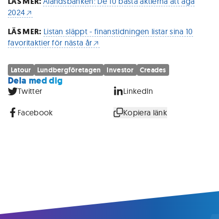
LÄS MER:
Ålandsbanken: De 10 bästa aktierna att äga
2024
LÄS MER:
Listan släppt - finanstidningen listar sina 10
favoritaktier för nästa år
Latour
Lundbergföretagen
Investor
Creades
Dela med dig
Twitter
LinkedIn
Facebook
Kopiera länk