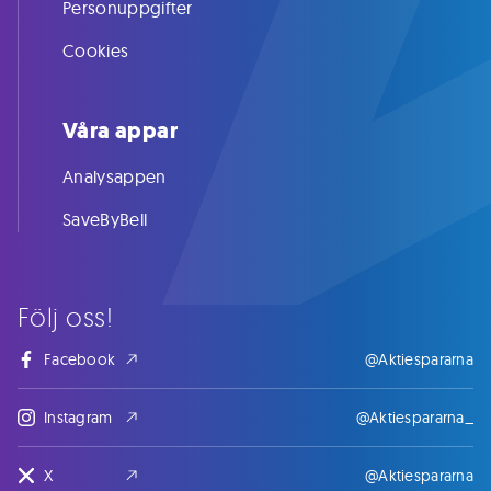
Personuppgifter
Cookies
Våra appar
Analysappen
SaveByBell
Följ oss!
Facebook
@Aktiespararna
Instagram
@Aktiespararna_
X
@Aktiespararna