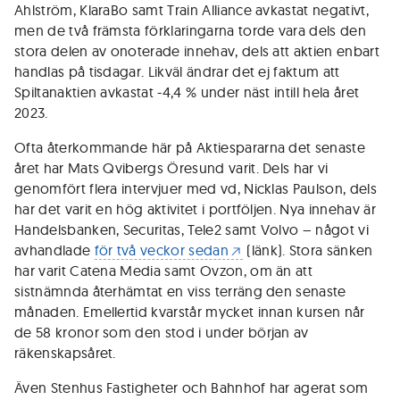
Ahlström, KlaraBo samt Train Alliance avkastat negativt,
men de två främsta förklaringarna torde vara dels den
stora delen av onoterade innehav, dels att aktien enbart
handlas på tisdagar. Likväl ändrar det ej faktum att
Spiltanaktien avkastat -4,4 % under näst intill hela året
2023.
Ofta återkommande här på Aktiespararna det senaste
året har Mats Qvibergs Öresund varit. Dels har vi
genomfört flera intervjuer med vd, Nicklas Paulson, dels
har det varit en hög aktivitet i portföljen. Nya innehav är
Handelsbanken, Securitas, Tele2 samt Volvo – något vi
avhandlade
för två veckor sedan
(länk). Stora sänken
har varit Catena Media samt Ovzon, om än att
sistnämnda återhämtat en viss terräng den senaste
månaden. Emellertid kvarstår mycket innan kursen når
de 58 kronor som den stod i under början av
räkenskapsåret.
Även Stenhus Fastigheter och Bahnhof har agerat som