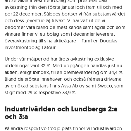
att se vilket investmentbolag som presterat bäst
avkastning från den första januari och fram till och med
per 22 december. Således bortser vi från substansvärdet
och dess (eventuella) tillväxt. Vi har valt ut de vi
bedömer vara bland de mest kända samt ägda och som
vinnare finner vi ett bolag som i decennier levererat
överavkastning till sina aktieägare – Familjen Douglas
investmentbolag Latour.
Under vår mätperiod har årets avkastning exklusive
utdelningar varit 32 %. Med uppgången handlas just nu
aktien, enligt ibindex, till en premievärdering om 34,4 %.
Bland de största innehaven och också främsta drivarna
av en ökad substans finns Assa Abloy samt Sweco, som
stigit med 29 % respektive 33,9 %.
Industrivärlden och Lundbergs 2:a
och 3:a
På andra respektive tredje plats finner vi Industrivärden