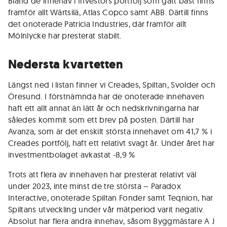
Bland de innehav i Investors portfölj som gått bäst finns
framför allt Wärtsilä, Atlas Copco samt ABB. Därtill finns
det onoterade Patricia Industries, där framför allt
Mölnlycke har presterat stabilt.
Nedersta kvartetten
Längst ned i listan finner vi Creades, Spiltan, Svolder och
Öresund. I förstnämnda har de onoterade innehaven
haft ett allt annat än lätt år och nedskrivningarna har
således kommit som ett brev på posten. Därtill har
Avanza, som är det enskilt största innehavet om 41,7 % i
Creades portfölj, haft ett relativt svagt år. Under året har
investmentbolaget avkastat -8,9 %
Trots att flera av innehaven har presterat relativt väl
under 2023, inte minst de tre största – Paradox
Interactive, onoterade Spiltan Fonder samt Teqnion, har
Spiltans utveckling under vår mätperiod varit negativ.
Absolut har flera andra innehav, såsom Byggmästare A J