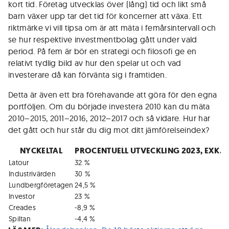
kort tid. Företag utvecklas över (lång) tid och likt små
barn växer upp tar det tid för koncerner att växa. Ett
riktmärke vi vill tipsa om är att mäta i femårsintervall och
se hur respektive investmentbolag gått under vald
period. På fem är bör en strategi och filosofi ge en
relativt tydlig bild av hur den spelar ut och vad
investerare då kan förvänta sig i framtiden.
Detta är även ett bra förehavande att göra för den egna
portföljen. Om du började investera 2010 kan du mäta
2010–2015, 2011–2016, 2012–2017 och så vidare. Hur har
det gått och hur står du dig mot ditt jämförelseindex?
NYCKELTAL
PROCENTUELL UTVECKLING 2023, EXK.
Latour
32 %
Industrivärden
30 %
Lundbergföretagen
24,5 %
Investor
23 %
Creades
-8,9 %
Spiltan
-4,4 %